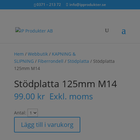
Sök...
exkl. moms
inkl. moms
0371 – 213 72
info@ipprodukter.se
×
Hem
/
Webbutik
/
KAPNING &
SLIPNING
/
Fiberrondell
/
Stödplatta
/ Stödplatta
125mm M14
Stödplatta 125mm M14
99.00
kr
Exkl. moms
Antal:
Lägg till i varukorg