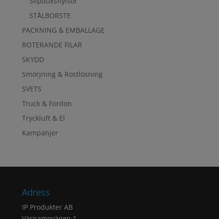
Slipdukshylsor
STÅLBORSTE
PACKNING & EMBALLAGE
ROTERANDE FILAR
SKYDD
Smörjning & Rostlösning
SVETS
Truck & Fordon
Tryckluft & El
Kampanjer
Adress
IP Produkter AB
Värnamovägen 1