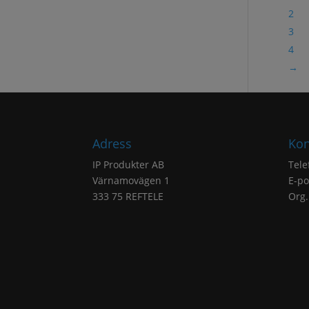
2
3
4
→
Adress
Kon
IP Produkter AB
Tele
Värnamovägen 1
E-po
333 75 REFTELE
Org