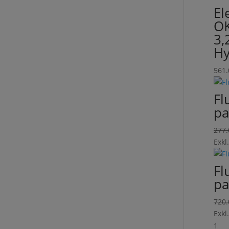
El
OK
3
Hy
561
Fl
pa
277
Exkl
Fl
pa
720
Exkl
1