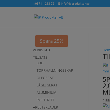
exkl. moms
inkl. moms
0371 – 213 72
info@ipprodukter.se
Spara 25%
Spara 24%
Spara 25%
VERKSTAD
He
T
TILLSATS
LOD
TORRHÅLLNINGSSKÅP
5
OLEGERAT
2,
LÅGLEGERAT
ME
ALUMINIUM
ROSTFRITT
2,55
ARBETSKLÄDER