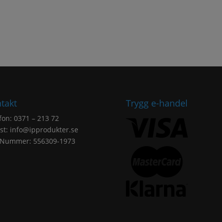
takt
Trygg e-handel
fon: 0371 – 213 72
st:
info@ipprodukter.se
.Nummer: 556309-1973