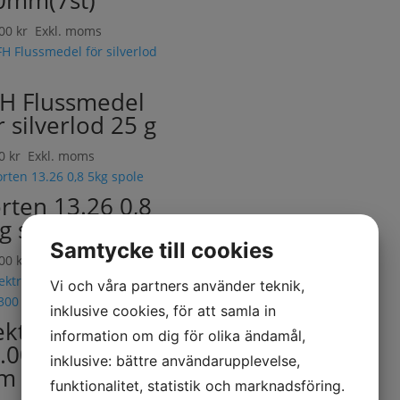
0mm(7st)
.00
kr
Exkl. moms
H Flussmedel
r silverlod 25 g
00
kr
Exkl. moms
rten 13.26 0,8
g spole
Samtycke till cookies
.00
kr
Exkl. moms
Vi och våra partners använder teknik,
inklusive cookies, för att samla in
ektrod Esab OK
information om dig för olika ändamål,
.00 2.0×300
inklusive: bättre användarupplevelse,
 VacPac 0,6 kg
funktionalitet, statistik och marknadsföring.