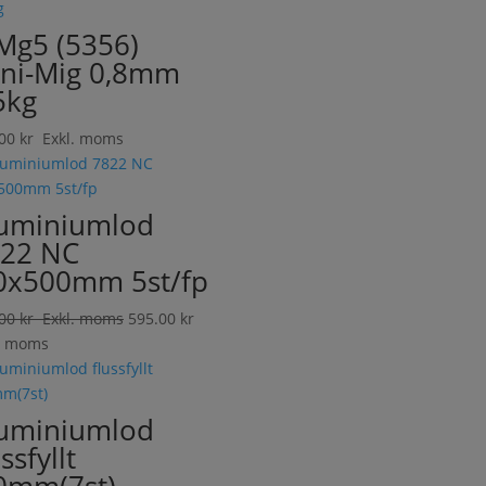
Mg5 (5356)
ni-Mig 0,8mm
5kg
.00
kr
Exkl. moms
uminiumlod
22 NC
0x500mm 5st/fp
.00
kr
Exkl. moms
595.00
kr
. moms
uminiumlod
ssfyllt