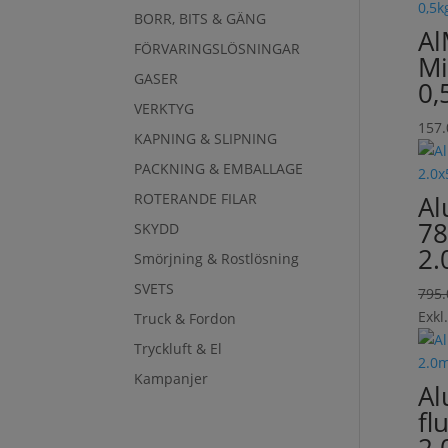
BORR, BITS & GÄNG
Al
FÖRVARINGSLÖSNINGAR
Mi
GASER
0,
VERKTYG
157
KAPNING & SLIPNING
PACKNING & EMBALLAGE
ROTERANDE FILAR
Al
78
SKYDD
2.
Smörjning & Rostlösning
SVETS
795
Exkl
Truck & Fordon
Tryckluft & El
Kampanjer
Al
flu