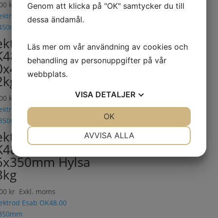
.00
kr
Exkl. moms
Genom att klicka på "OK" samtycker du till
dessa ändamål.
ektrod Esab
Läs mer om vår användning av cookies och
48.00
behandling av personuppgifter på vår
0x450mm Hylsa
webbplats.
2kg
VISA
DETALJER
.00
kr
Exkl. moms
JA
NEJ
OK
JA
NEJ
NÖDVÄNDIG
INSTÄLLNINGAR
ektrod Esab
AVVISA ALLA
48.00
JA
NEJ
JA
NEJ
5x350mm Hylsa
MARKNADSFÖRING
STATISTIK
3kg
.00
kr
Exkl. moms