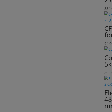
2.
334
CF
fö
94.
Co
5k
895
El
48
mm