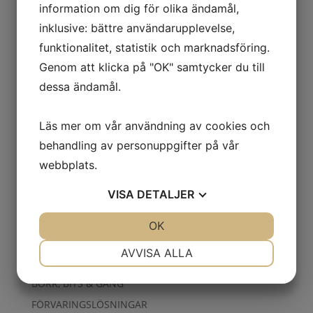
information om dig för olika ändamål,
Spolarvätska färdigblandad 4
inklusive: bättre användarupplevelse,
liter
funktionalitet, statistik och marknadsföring.
56.00
kr
Exkl. moms
Genom att klicka på "OK" samtycker du till
dessa ändamål.
Läs mer om vår användning av cookies och
Spolarvätska Koncentrerad
behandling av personuppgifter på vår
1L
webbplats.
39.00
kr
Exkl. moms
VISA
DETALJER
VERKSTAD
JA
NEJ
OK
JA
NEJ
TILLSATS
NÖDVÄNDIG
INSTÄLLNINGAR
AVVISA ALLA
ARBETSKLÄDER
JA
NEJ
JA
NEJ
BORR, BITS & GÄNG
MARKNADSFÖRING
STATISTIK
FÖRVARINGSLÖSNINGAR