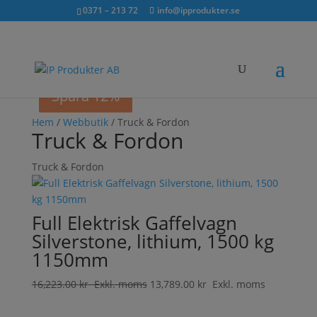
Sök...
exkl. moms
inkl. moms
0371 – 213 72
info@ipprodukter.se
×
Spara 15%
Spara 11%
Spara 12%
Hem
/
Webbutik
/ Truck & Fordon
Truck & Fordon
Truck & Fordon
Full Elektrisk Gaffelvagn
Silverstone, lithium, 1500 kg
1150mm
16,223.00
kr
Exkl. moms
13,789.00
kr
Exkl. moms