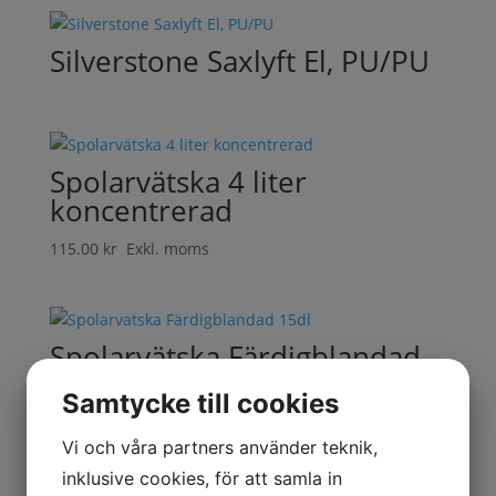
Silverstone Saxlyft El, PU/PU
Spolarvätska 4 liter
koncentrerad
115.00
kr
Exkl. moms
Spolarvätska Färdigblandad
1L
Samtycke till cookies
26.00
kr
Exkl. moms
Vi och våra partners använder teknik,
inklusive cookies, för att samla in