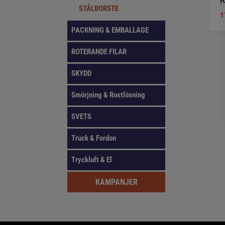
R
STÅLBORSTE
1
PACKNING & EMBALLAGE
ROTERANDE FILAR
SKYDD
Smörjning & Rostlösning
SVETS
Truck & Fordon
Tryckluft & El
KAMPANJER