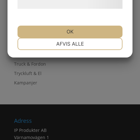
hjemmeside.
KAPNING & SLIPNING
PACKNING & EMBALLAGE
ROTERANDE FILAR
OK
SKYDD
NØDVENDIGE
PRÆFERENCER
AFVIS ALLE
Smörjning & Rostlösning
SVETS
MARKETING
STATISTIK
Truck & Fordon
Tryckluft & El
Kampanjer
Adress
IP Produkter AB
Värnamovägen 1