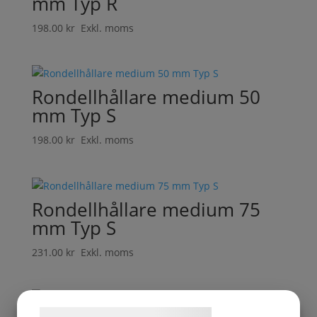
mm Typ R
198.00
kr
Exkl. moms
Rondellhållare medium 50
mm Typ S
198.00
kr
Exkl. moms
Rondellhållare medium 75
mm Typ S
231.00
kr
Exkl. moms