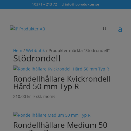
Sök...
exkl. moms
inkl. moms
0371 – 213 72
info@ipprodukter.se
×
Hem
/
Webbutik
/ Produkter märkta ”Stödrondell”
Stödrondell
Rondellhållare Kvickrondell
Hård 50 mm Typ R
210.00
kr
Exkl. moms
Rondellhållare Medium 50