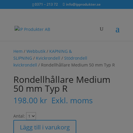
Sök...
exkl. moms
inkl. moms
0371 – 213 72
info@ipprodukter.se
×
Hem
/
Webbutik
/
KAPNING &
SLIPNING
/
Kvickrondell
/
Stödrondell
kvickrondell
/ Rondellhållare Medium 50 mm Typ R
Rondellhållare Medium
50 mm Typ R
198.00
kr
Exkl. moms
Antal:
Lägg till i varukorg