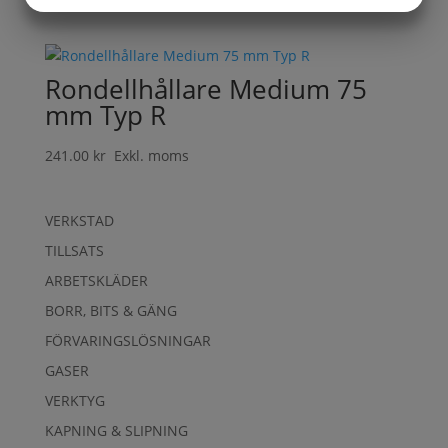
MARKNADSFÖRING
STATISTIK
Rondellhållare Medium 75
mm Typ R
241.00
kr
Exkl. moms
VERKSTAD
TILLSATS
ARBETSKLÄDER
BORR, BITS & GÄNG
FÖRVARINGSLÖSNINGAR
GASER
VERKTYG
KAPNING & SLIPNING