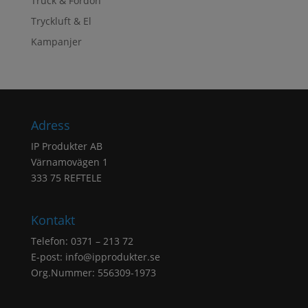
Truck & Fordon
Tryckluft & El
Kampanjer
Adress
IP Produkter AB
Värnamovägen 1
333 75 REFTELE
Kontakt
Telefon: 0371 – 213 72
E-post:
info@ipprodukter.se
Org.Nummer: 556309-1973