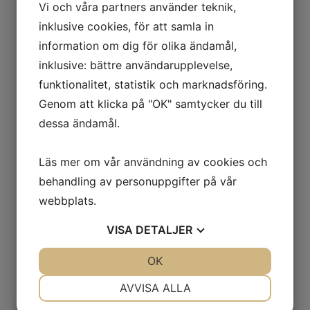
Vi och våra partners använder teknik,
inklusive cookies, för att samla in
information om dig för olika ändamål,
inklusive: bättre användarupplevelse,
funktionalitet, statistik och marknadsföring.
Relaterade produkter
Genom att klicka på "OK" samtycker du till
dessa ändamål.
Rondellhållare Kvickrondell
Hård 50 mm Typ R
Läs mer om vår användning av cookies och
behandling av personuppgifter på vår
210.00
kr
Exkl. moms
webbplats.
VISA
DETALJER
Rondellhållare medium 50
JA
NEJ
OK
JA
NEJ
mm Typ S
NÖDVÄNDIG
INSTÄLLNINGAR
AVVISA ALLA
198.00
kr
Exkl. moms
JA
NEJ
JA
NEJ