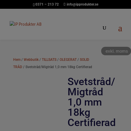
0371 – 213 72
info@ipprodukter.se
exkl. moms
Hem
/
Webbutik
/
TILLSATS
/
OLEGERAT
/
SOLID
TRÅD
/ Svetstråd/Migtråd 1,0 mm 18kg Certifierad
Svetstråd/
Migtråd
1,0 mm
18kg
Certifierad