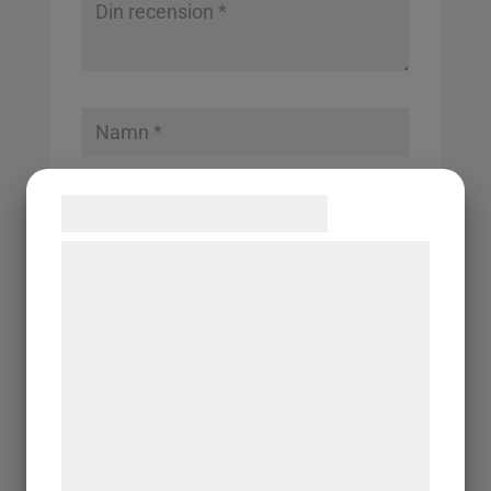
Samtykke til cookies
Vi og vores samarbejdspartnere bruger
Spara mitt namn, min e-postadress och
teknologier, herunder cookies, til at
webbplats i denna webbläsare till nästa
indsamle oplysninger om dig til forskellige
gång jag skriver en kommentar.
formål, herunder: Tilpasning af annoncering,
bedre brugeroplevelse, funktionalitet,
statistik og marketing. Disse oplysninger
kan blive delt med annoncerings- og
analysepartnere, som kan kombinere dem