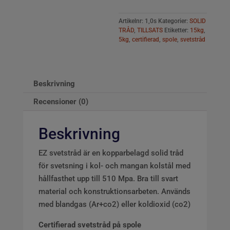
Artikelnr:
1,0s
Kategorier:
SOLID
TRÅD
,
TILLSATS
Etiketter:
15kg
,
5kg
,
certifierad
,
spole
,
svetstråd
Beskrivning
Recensioner (0)
Beskrivning
EZ svetstråd är en kopparbelagd solid tråd
för svetsning i kol- och mangan kolstål med
hållfasthet upp till 510 Mpa. Bra till svart
material och konstruktionsarbeten. Används
med blandgas (Ar+co2) eller koldioxid (co2)
Certifierad svetstråd på spole