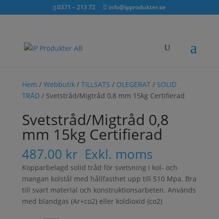
Sök...
exkl. moms
inkl. moms
0371 – 213 72
info@ipprodukter.se
×
Hem
/
Webbutik
/
TILLSATS
/
OLEGERAT
/
SOLID
TRÅD
/ Svetstråd/Migtråd 0,8 mm 15kg Certifierad
Svetstråd/Migtråd 0,8
mm 15kg Certifierad
487.00
kr
Exkl. moms
Kopparbelagd solid tråd för svetsning i kol- och
mangan kolstål med hållfasthet upp till 510 Mpa. Bra
till svart material och konstruktionsarbeten. Används
med blandgas (Ar+co2) eller koldioxid (co2)