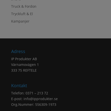
Truck & Fordon
Tryckluft & El
Kampanjer
Adress
IP Produkter AB
Värnamovägen 1
333 75 REFTELE
Kontakt
Telefon: 0371 – 213 72
E-post:
info@ipprodukter.se
Org.Nummer: 556309-1973