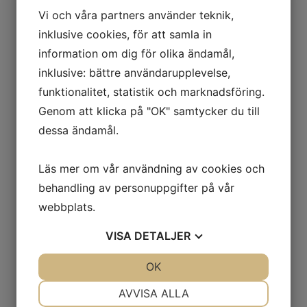
Vi och våra partners använder teknik,
gång jag skriver en kommentar.
inklusive cookies, för att samla in
information om dig för olika ändamål,
inklusive: bättre användarupplevelse,
funktionalitet, statistik och marknadsföring.
Genom att klicka på "OK" samtycker du till
Relaterade produkter
dessa ändamål.
Läs mer om vår användning av cookies och
Tigtråd IPE-Tig 1,6mm 5kg
behandling av personuppgifter på vår
269.00
kr
Exkl. moms
webbplats.
VISA
DETALJER
JA
NEJ
OK
JA
NEJ
Megafil 710M Rörtråd 1.2mm
16kg
NÖDVÄNDIG
INSTÄLLNINGAR
AVVISA ALLA