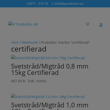
Sök...
exkl. moms
inkl. moms
0371 – 213 72
info@ipprodukter.se
×
Hem
/
Webbutik
/ Produkter märkta ”certifierad”
certifierad
Svetstråd/Migtråd 0,8 mm
15kg Certifierad
487.00
kr
Exkl. moms
Svetstråd/Migtråd 1,0 mm