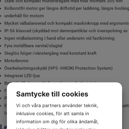
Stark och kompakt mutterdragare med max moment 305 Nm
Kolborstfri motor ger längre driftstid per laddning, längre livslä
underhåll för motorn
Mycket välbalanserad och kompakt maskinkropp med ergonomi
IP-56 klassad (skyddad mot dammpartiklar och överspolning av 
Ingen vridbelastning i hand eller underarm vid fastkörning
Fyra inställbara varvtal/slagtal
Steglös höger-/vänstergång med konstant kraft
Motorbroms
Överbelastningsskydd (HPS -HiKOKI Protection System)
Integrerat LED-ljus
Batteriindikator med information om batterinivå
Försedd med bälteskrok och handledsrem
Samtycke till cookies
Praktisk stapelbar förvaringsväska för enkel transport
Vi och våra partners använder teknik,
Ett bra och ekonomiskt alternativ för dig som har ett HiKOKI bat
inklusive cookies, för att samla in
laddare
information om dig för olika ändamål,
Levereras med