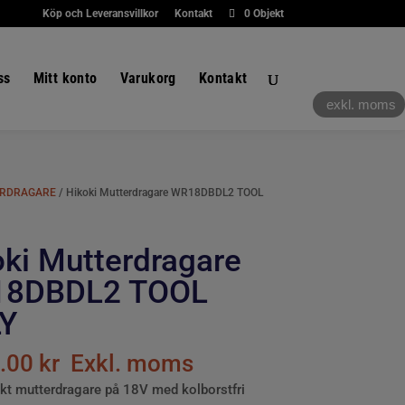
Köp och Leveransvillkor
Kontakt
0 Objekt
ss
Mitt konto
Varukorg
Kontakt
exkl. moms
RDRAGARE
/ Hikoki Mutterdragare WR18DBDL2 TOOL
oki Mutterdragare
8DBDL2 TOOL
Y
8.00
kr
Exkl. moms
t mutterdragare på 18V med kolborstfri