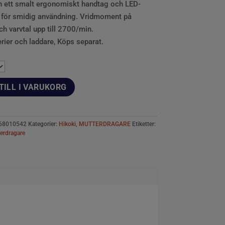
 ett smalt ergonomiskt handtag och LED-
 för smidig användning. Vridmoment på
 varvtal upp till 2700/min.
rier och laddare, Köps separat.
TILL I VARUKORG
68010542
Kategorier:
Hikoki
,
MUTTERDRAGARE
Etiketter:
erdragare