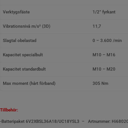
Verktygsfäste
1/2” fyrkant
Vibrationsnivå m/s² (3D)
11,7
Slagtal obelastad
0 – 3.600 /min
Kapacitet specialbult
M10 – M16
Kapacitet standardbult
M10 – M20
Max moment (hårt förband)
305 Nm
Tillbehör:
-Batteripaket 6V2XBSL36A18/UC18YSL3 – Artnummer: Hi6802