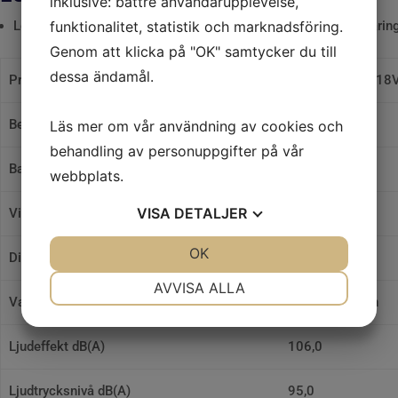
inklusive: bättre användarupplevelse,
funktionalitet, statistik och marknadsföring.
Levereras utan batterier och laddare men med stapelbar förvari
Genom att klicka på "OK" samtycker du till
dessa ändamål.
Produkttyp
Mutterdragare 18V
Benämning
WR18DBDL2
Läs mer om vår användning av cookies och
behandling av personuppgifter på vår
Batterifäste
Slide
webbplats.
VISA
DETALJER
Vikt u/batteri
1,2 kg
JA
NEJ
OK
JA
NEJ
Dimension (L x H)
145 x ?? mm
NÖDVÄNDIG
INSTÄLLNINGAR
AVVISA ALLA
Varvtal obelastad
0 – 2.700 /min
JA
NEJ
JA
NEJ
MARKNADSFÖRING
STATISTIK
Ljudeffekt dB(A)
106,0
Ljudtrycksnivå dB(A)
95,0