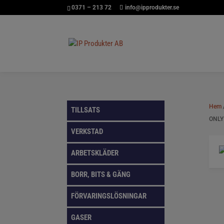
0371 – 213 72
info@ipprodukter.se
Hem
TILLSATS
ONLY
VERKSTAD
ARBETSKLÄDER
BORR, BITS & GÄNG
FÖRVARINGSLÖSNINGAR
GASER