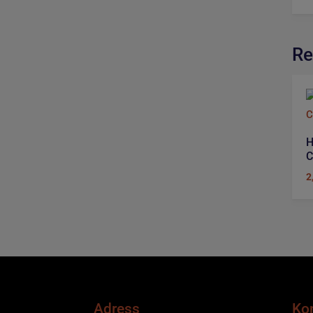
Re
H
C
2
Adress
Ko