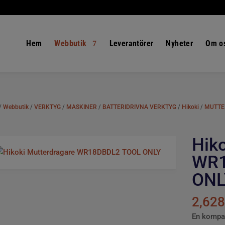
Hem
Webbutik
Leverantörer
Nyheter
Om o
/
Webbutik
/
VERKTYG
/
MASKINER
/
BATTERIDRIVNA VERKTYG
/
Hikoki
/
MUTTE
Hik
WR1
ONL
2,62
En kompak