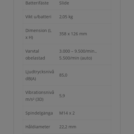
Batterifäste
Slide
Vikt u/batteri
2,05 kg
Dimension (L
358 x 126 mm
x H)
Varvtal
3.000 – 9.500/min.,
obelastad
5.500/min (auto)
Ljudtrycksnivå
85,0
dB(A)
Vibrationsnivå
5,9
m/s² (3D)
Spindelgänga
M14 x 2
Håldiameter
22,2 mm