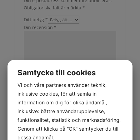
Din e-postadress kommer inte publiceras.
Obligatoriska fält är märkta
*
Ditt betyg
*
Din recension
*
Samtycke till cookies
Vi och våra partners använder teknik,
Namn
*
inklusive cookies, för att samla in
information om dig för olika ändamål,
inklusive: bättre användarupplevelse,
funktionalitet, statistik och marknadsföring.
E-post
*
Genom att klicka på "OK" samtycker du till
dessa ändamål.