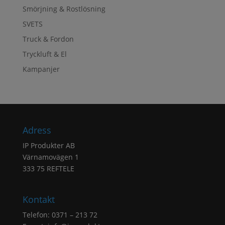
Smörjning & Rostlösning
SVETS
Truck & Fordon
Tryckluft & El
Kampanjer
Adress
IP Produkter AB
Värnamovägen 1
333 75 REFTELE
Kontakt
Telefon: 0371 – 213 72