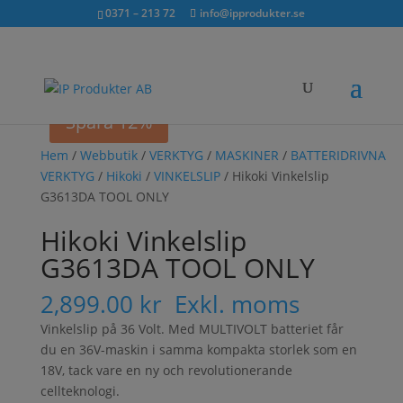
Sök...
exkl. moms
inkl. moms
0371 – 213 72
info@ipprodukter.se
×
Spara 12%
Hem
/
Webbutik
/
VERKTYG
/
MASKINER
/
BATTERIDRIVNA
VERKTYG
/
Hikoki
/
VINKELSLIP
/ Hikoki Vinkelslip
G3613DA TOOL ONLY
Hikoki Vinkelslip
G3613DA TOOL ONLY
2,899.00
kr
Exkl. moms
Vinkelslip på 36 Volt. Med MULTIVOLT batteriet får
du en 36V-maskin i samma kompakta storlek som en
18V, tack vare en ny och revolutionerande
cellteknologi.