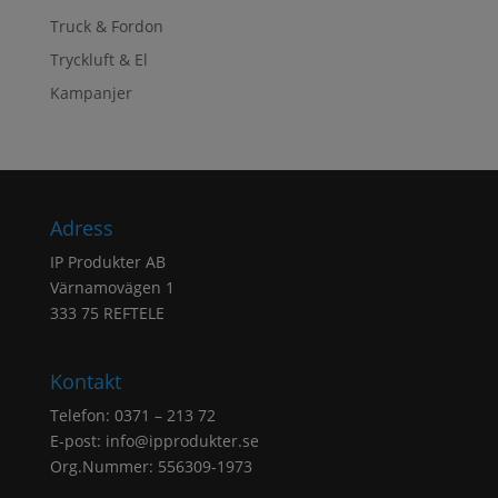
Truck & Fordon
Tryckluft & El
Kampanjer
Adress
IP Produkter AB
Värnamovägen 1
333 75 REFTELE
Kontakt
Telefon: 0371 – 213 72
E-post:
info@ipprodukter.se
Org.Nummer: 556309-1973