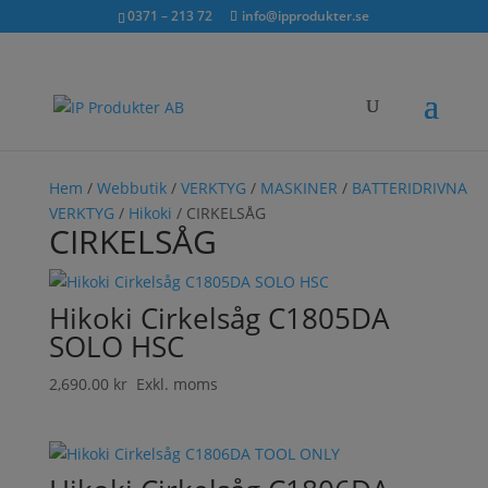
Sök...
exkl. moms
inkl. moms
0371 – 213 72
info@ipprodukter.se
×
Hem
/
Webbutik
/
VERKTYG
/
MASKINER
/
BATTERIDRIVNA
VERKTYG
/
Hikoki
/ CIRKELSÅG
CIRKELSÅG
Hikoki Cirkelsåg C1805DA
SOLO HSC
2,690.00
kr
Exkl. moms