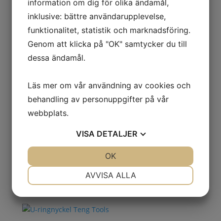
information om dig för olika ändamål,
inklusive: bättre användarupplevelse,
Relaterade produkter
funktionalitet, statistik och marknadsföring.
Genom att klicka på "OK" samtycker du till
dessa ändamål.
U-ringnyckel 8 mm Teng
Tools
Läs mer om vår användning av cookies och
72.00
kr
Exkl. moms
behandling av personuppgifter på vår
webbplats.
VISA
DETALJER
U-ringnyckel 34 mm Teng
Tools
JA
NEJ
OK
JA
NEJ
NÖDVÄNDIG
INSTÄLLNINGAR
AVVISA ALLA
319.00
kr
Exkl. moms
JA
NEJ
JA
NEJ
MARKNADSFÖRING
STATISTIK