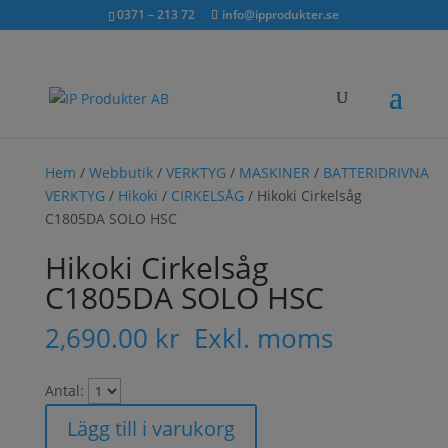
Sök...
exkl. moms
inkl. moms
0371 – 213 72
info@ipprodukter.se
×
Hem
/
Webbutik
/
VERKTYG
/
MASKINER
/
BATTERIDRIVNA
VERKTYG
/
Hikoki
/
CIRKELSÅG
/ Hikoki Cirkelsåg
C1805DA SOLO HSC
Hikoki Cirkelsåg
C1805DA SOLO HSC
2,690.00
kr
Exkl. moms
Antal:
Lägg till i varukorg