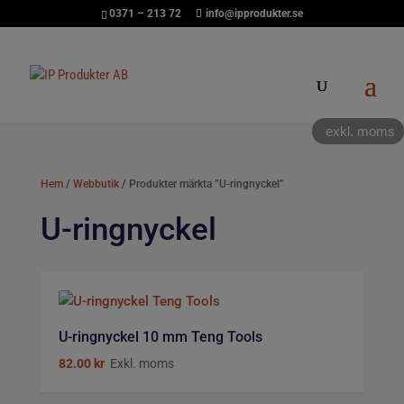
0371 – 213 72
info@ipprodukter.se
exkl. moms
Hem
/
Webbutik
/ Produkter märkta ”U-ringnyckel”
U-ringnyckel
U-ringnyckel 10 mm Teng Tools
82.00
kr
Exkl. moms