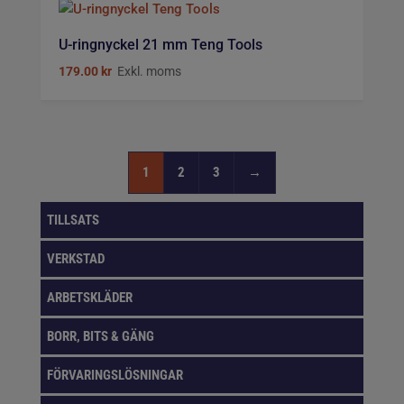
U-ringnyckel 21 mm Teng Tools
179.00
kr
Exkl. moms
1
2
3
→
TILLSATS
VERKSTAD
ARBETSKLÄDER
BORR, BITS & GÄNG
FÖRVARINGSLÖSNINGAR