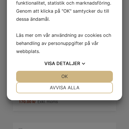
150.00
kr
Exkl. moms
funktionalitet, statistik och marknadsföring.
Genom att klicka på "OK" samtycker du till
dessa ändamål.
Läs mer om vår användning av cookies och
U-ringnyckel 19 mm Teng Tools
behandling av personuppgifter på vår
webbplats.
158.00
kr
Exkl. moms
VISA
DETALJER
JA
NEJ
OK
JA
NEJ
NÖDVÄNDIG
INSTÄLLNINGAR
AVVISA ALLA
U-ringnyckel 20 mm Teng Tools
JA
NEJ
JA
NEJ
170.00
kr
Exkl. moms
MARKNADSFÖRING
STATISTIK