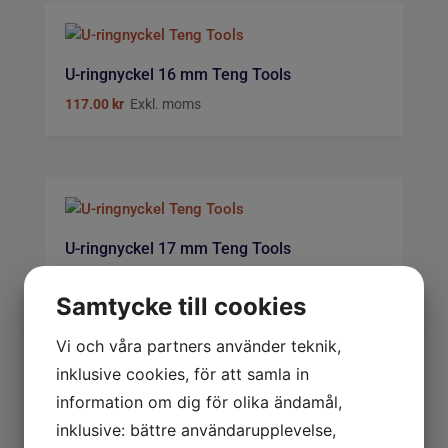
U-ringnyckel 16 mm Teng Tools
117.00
kr
Exkl. moms
U-ringnyckel 17 mm Teng Tools
137.00
kr
Exkl. moms
Samtycke till cookies
Vi och våra partners använder teknik,
inklusive cookies, för att samla in
information om dig för olika ändamål,
U-ringnyckel 18 mm Teng Tools
inklusive: bättre användarupplevelse,