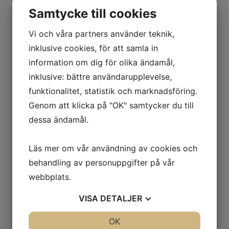
Samtycke till cookies
webbplats i denna webbläsare till nästa
gång jag skriver en kommentar.
Vi och våra partners använder teknik,
inklusive cookies, för att samla in
information om dig för olika ändamål,
inklusive: bättre användarupplevelse,
funktionalitet, statistik och marknadsföring.
Relaterade produkter
Genom att klicka på "OK" samtycker du till
dessa ändamål.
Vinkelslip Metabo W 13-125
Läs mer om vår användning av cookies och
Quick 1350W
behandling av personuppgifter på vår
webbplats.
1,659.00
kr
Exkl. moms
VISA
DETALJER
JA
NEJ
OK
JA
NEJ