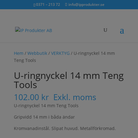
Sök...
exkl. moms
inkl. moms
0371 – 213 72
info@ipprodukter.se
×
Hem
/
Webbutik
/
VERKTYG
/ U-ringnyckel 14 mm
Teng Tools
U-ringnyckel 14 mm Teng
Tools
102.00
kr
Exkl. moms
U-ringnyckel 14 mm Teng Tools
Gripvidd 14 mm i båda ändar
Kromvanadinstål. Slipat huvud. Metallförkromad.