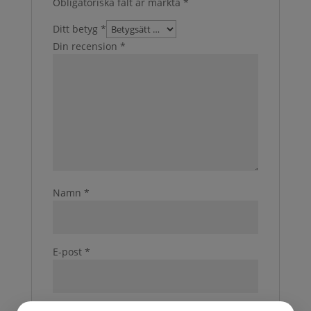
Obligatoriska fält är märkta
*
Ditt betyg
*
Din recension
*
Namn
*
E-post
*
Spara mitt namn, min e-postadress och