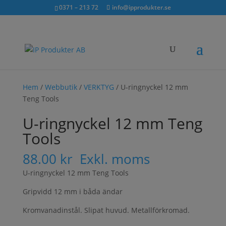
Sök...
exkl. moms
inkl. moms
0371 – 213 72
info@ipprodukter.se
×
Hem
/
Webbutik
/
VERKTYG
/ U-ringnyckel 12 mm
Teng Tools
U-ringnyckel 12 mm Teng
Tools
88.00
kr
Exkl. moms
U-ringnyckel 12 mm Teng Tools
Gripvidd 12 mm i båda ändar
Kromvanadinstål. Slipat huvud. Metallförkromad.