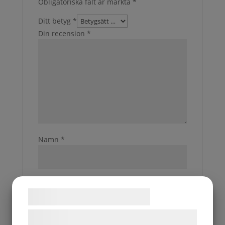
Obligatoriska fält är märkta
*
Ditt betyg
*
Din recension
*
Namn
*
E-post
*
Samtykke til cookies
Vi og vores samarbejdspartnere bruger
Spara mitt namn, min e-postadress och