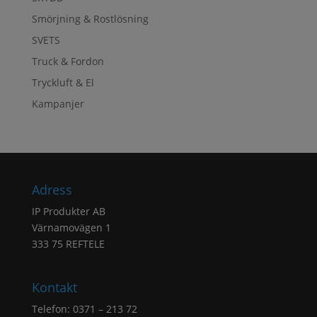
Smörjning & Rostlösning
SVETS
Truck & Fordon
Tryckluft & El
Kampanjer
Adress
IP Produkter AB
Värnamovägen 1
333 75 REFTELE
Kontakt
Telefon: 0371 – 213 72