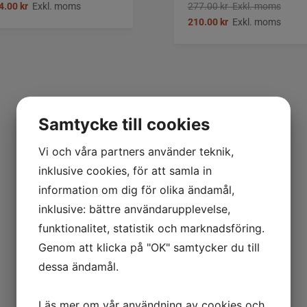
4.00
kr
Exkl. moms
277.00
kr
Exkl. moms
210.00
kr
Exkl. moms
Samtycke till cookies
Vi och våra partners använder teknik,
inklusive cookies, för att samla in
information om dig för olika ändamål,
inklusive: bättre användarupplevelse,
funktionalitet, statistik och marknadsföring.
Genom att klicka på "OK" samtycker du till
dessa ändamål.
Läs mer om vår användning av cookies och