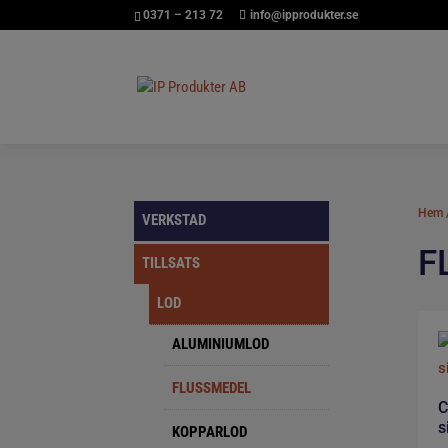
0371 – 213 72
info@ipprodukter.se
Hem
VERKSTAD
F
TILLSATS
LOD
ALUMINIUMLOD
FLUSSMEDEL
C
s
KOPPARLOD