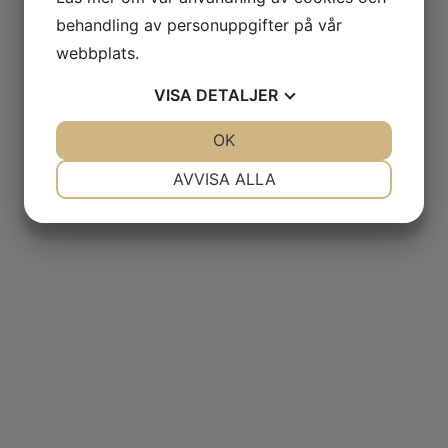
behandling av personuppgifter på vår
webbplats.
VISA
DETALJER
JA
NEJ
OK
JA
NEJ
NÖDVÄNDIG
INSTÄLLNINGAR
AVVISA ALLA
JA
NEJ
JA
NEJ
MARKNADSFÖRING
STATISTIK