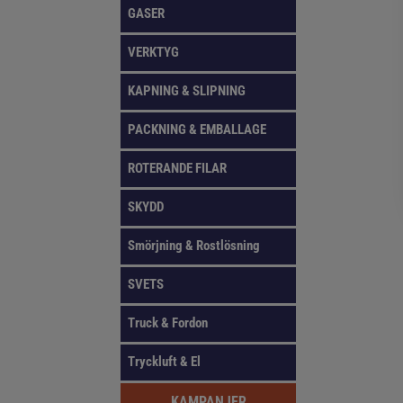
GASER
VERKTYG
KAPNING & SLIPNING
PACKNING & EMBALLAGE
ROTERANDE FILAR
SKYDD
Smörjning & Rostlösning
SVETS
Truck & Fordon
Tryckluft & El
KAMPANJER