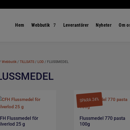
Hem
Webbutik
Leverantörer
Nyheter
Om o
/
Webbutik
/
TILLSATS
/
LOD
/ FLUSSMEDEL
LUSSMEDEL
SPARA 24%
FH Flussmedel för
Flussmedel 770 pasta
ilverlod 25 g
100g