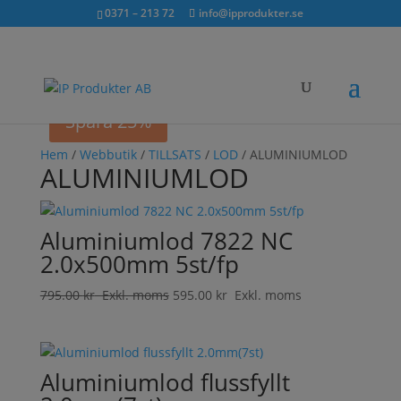
Sök...
exkl. moms
inkl. moms
0371 – 213 72
info@ipprodukter.se
×
Spara 25%
Hem
/
Webbutik
/
TILLSATS
/
LOD
/ ALUMINIUMLOD
ALUMINIUMLOD
Aluminiumlod 7822 NC
2.0x500mm 5st/fp
795.00
kr
Exkl. moms
595.00
kr
Exkl. moms
Aluminiumlod flussfyllt