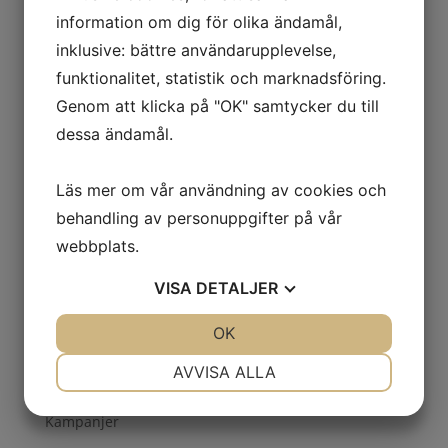
ROSTFRITT
information om dig för olika ändamål,
ARBETSKLÄDER
inklusive: bättre användarupplevelse,
BORR, BITS & GÄNG
funktionalitet, statistik och marknadsföring.
FÖRVARINGSLÖSNINGAR
Genom att klicka på "OK" samtycker du till
GASER
dessa ändamål.
VERKTYG
KAPNING & SLIPNING
Läs mer om vår användning av cookies och
PACKNING & EMBALLAGE
behandling av personuppgifter på vår
ROTERANDE FILAR
webbplats.
SKYDD
VISA
DETALJER
Smörjning & Rostlösning
SVETS
JA
NEJ
OK
JA
NEJ
Truck & Fordon
NÖDVÄNDIG
INSTÄLLNINGAR
AVVISA ALLA
Tryckluft & El
JA
NEJ
JA
NEJ
Kampanjer
MARKNADSFÖRING
STATISTIK