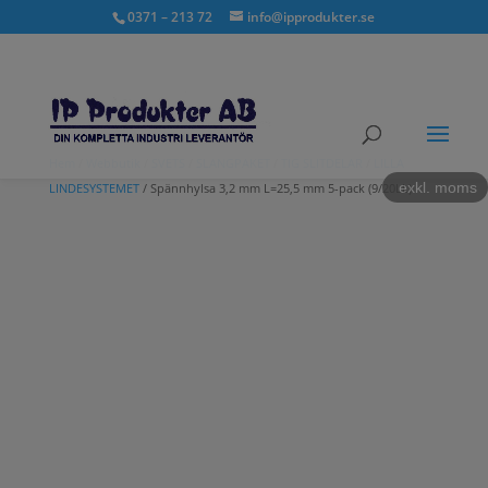
0371 – 213 72
info@ipprodukter.se
Hem
/
Webbutik
/
SVETS
/
SLANGPAKET
/
TIG SLITDELAR
/
LILLA
exkl. moms
LINDESYSTEMET
/ Spännhylsa 3,2 mm L=25,5 mm 5-pack (9/20LL)