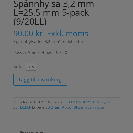
Spännhylsa 3,2 mm
L=25,5 mm 5-pack
(9/20LL)
90.00
kr
Exkl. moms
Spännhylsa för 3,2 mm’s elektroder
Passar Abicor Binzel 9 / 20 LL
Antal:
Lägg till i varukorg
Artikelnr:
701SB253
Kategorier:
LILLA LINDESYSTEMET
,
TIG
SLITDELAR
Etiketter:
3.2 mm
,
Abicor Binzel
,
spännhylsa
Beskrivning