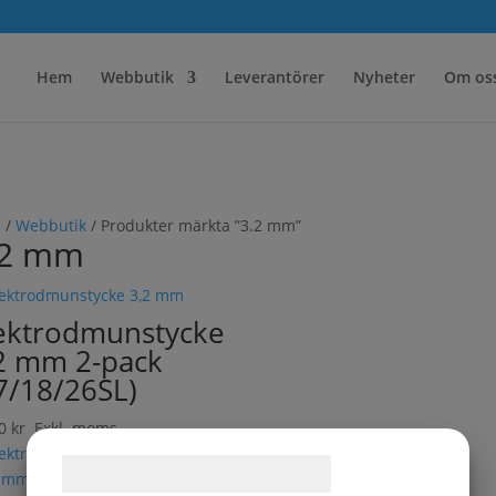
Hem
Webbutik
Leverantörer
Nyheter
Om os
m
/
Webbutik
/ Produkter märkta ”3.2 mm”
.2 mm
ektrodmunstycke
2 mm 2-pack
7/18/26SL)
00
kr
Exkl. moms
Samtykke til cookies