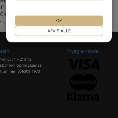
 L=25,5 mm 5-
ck (9/20LL)
OK
00
kr
Exkl. moms
NØDVENDIGE
PRÆFERENCER
AFVIS ALLE
MARKETING
STATISTIK
takt
Trygg e-handel
fon: 0371 – 213 72
st:
info@ipprodukter.se
.Nummer: 556309-1973