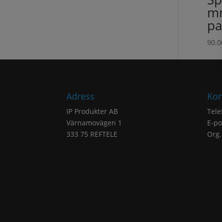
mm
pa
90.
Adress
Kon
IP Produkter AB
Tele
Värnamovägen 1
E-po
333 75 REFTELE
Org