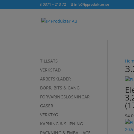
exkl. moms
inkl. moms
0371 – 213 72
info@ipprodukter.se
TILLSATS
He
3
VERKSTAD
ARBETSKLÄDER
El
BORR, BITS & GÄNG
3,
FÖRVARINGSLÖSNINGAR
(1
GASER
VERKTYG
94.
KAPNING & SLIPNING
PACKNING & EMBALLAGE