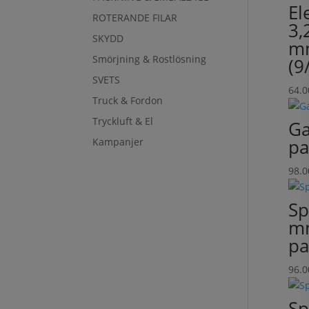
El
ROTERANDE FILAR
3,
SKYDD
mm
Smörjning & Rostlösning
(9
SVETS
64.
Truck & Fordon
Tryckluft & El
Ga
pa
Kampanjer
98.
Sp
mm
pa
96.
Sp