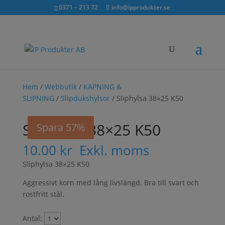
Sök...
exkl. moms
inkl. moms
0371 – 213 72
info@ipprodukter.se
×
Hem
/
Webbutik
/
KAPNING &
SLIPNING
/
Slipdukshylsor
/ Sliphylsa 38×25 K50
Sliphylsa 38×25 K50
Spara 59%
Spara 57%
10.00
kr
Exkl. moms
Sliphylsa 38×25 K50
Aggressivt korn med lång livslängd. Bra till svart och
rostfritt stål.
Antal: