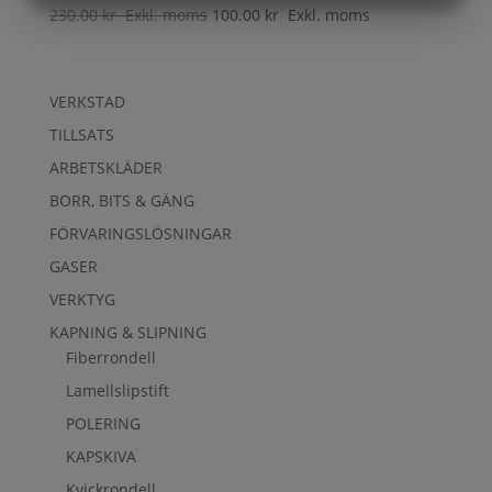
230.00
kr
Exkl. moms
100.00
kr
Exkl. moms
MARKETING
STATISTIK
VERKSTAD
TILLSATS
ARBETSKLÄDER
BORR, BITS & GÄNG
FÖRVARINGSLÖSNINGAR
GASER
VERKTYG
KAPNING & SLIPNING
Fiberrondell
Lamellslipstift
POLERING
KAPSKIVA
Kvickrondell