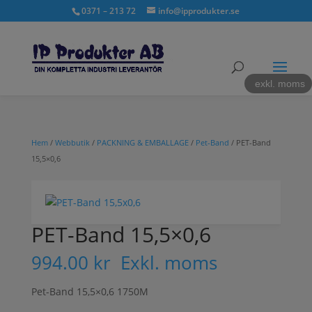
0371 – 213 72
info@ipprodukter.se
exkl. moms
Hem
/
Webbutik
/
PACKNING & EMBALLAGE
/
Pet-Band
/ PET-Band
15,5×0,6
PET-Band 15,5×0,6
994.00
kr
Exkl. moms
Pet-Band 15,5×0,6 1750M