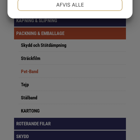
NØDVENDIGE
PRÆFERENCER
AFVIS ALLE
VERKTYG
KAPNING & SLIPNING
MARKETING
STATISTIK
PACKNING & EMBALLAGE
Skydd och Stötdämpning
Sträckfilm
Pet-Band
Tejp
Stålband
KARTONG
ROTERANDE FILAR
SKYDD