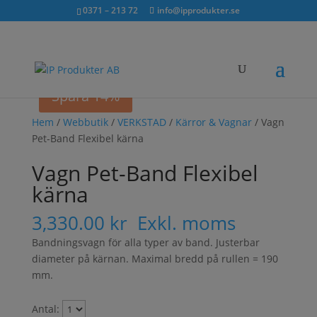
Sök...
exkl. moms
inkl. moms
0371 – 213 72
info@ipprodukter.se
×
Spara 14%
Hem
/
Webbutik
/
VERKSTAD
/
Kärror & Vagnar
/ Vagn
Pet-Band Flexibel kärna
Vagn Pet-Band Flexibel
kärna
3,330.00
kr
Exkl. moms
Bandningsvagn för alla typer av band. Justerbar
diameter på kärnan. Maximal bredd på rullen = 190
mm.
Antal: