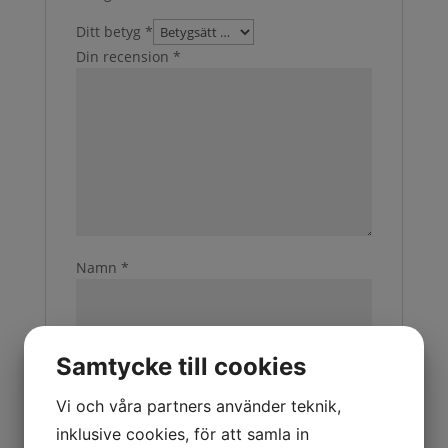
Ditt betyg
*
Din recension
*
Namn
*
E-post
*
Samtycke till cookies
Vi och våra partners använder teknik,
inklusive cookies, för att samla in
Spara mitt namn, min e-postadress och