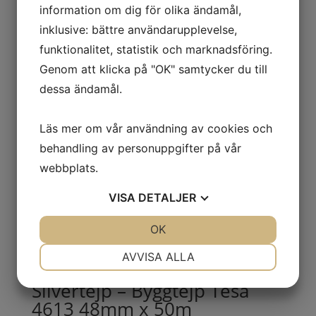
webbplats i denna webbläsare till nästa
information om dig för olika ändamål,
gång jag skriver en kommentar.
inklusive: bättre användarupplevelse,
funktionalitet, statistik och marknadsföring.
Genom att klicka på "OK" samtycker du till
dessa ändamål.
Läs mer om vår användning av cookies och
Relaterade produkter
behandling av personuppgifter på vår
webbplats.
PET-Band 15,5×0,7
VISA
DETALJER
995.00
kr
Exkl. moms
JA
NEJ
OK
JA
NEJ
NÖDVÄNDIG
INSTÄLLNINGAR
AVVISA ALLA
JA
NEJ
JA
NEJ
Silvertejp – Byggtejp Tesa
MARKNADSFÖRING
STATISTIK
4613 48mm x 50m