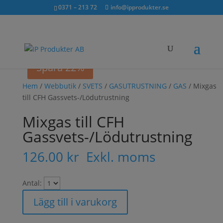
Sök...
exkl. moms
inkl. moms
0371 – 213 72
info@ipprodukter.se
×
Spara 22%
Hem
/
Webbutik
/
SVETS
/
GASUTRUSTNING
/
GAS
/ Mixgas
till CFH Gassvets-/Lödutrustning
Mixgas till CFH
Gassvets-/Lödutrustning
126.00
kr
Exkl. moms
Antal:
Lägg till i varukorg