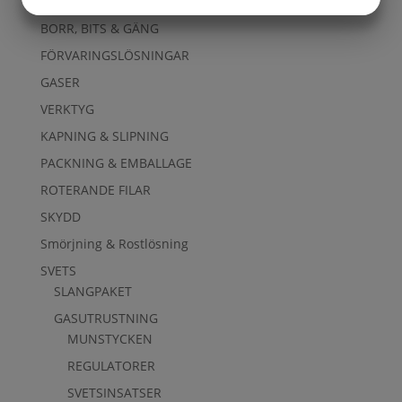
ARBETSKLÄDER
BORR, BITS & GÄNG
MARKETING
STATISTIK
FÖRVARINGSLÖSNINGAR
GASER
VERKTYG
KAPNING & SLIPNING
PACKNING & EMBALLAGE
ROTERANDE FILAR
SKYDD
Smörjning & Rostlösning
SVETS
SLANGPAKET
GASUTRUSTNING
MUNSTYCKEN
REGULATORER
SVETSINSATSER