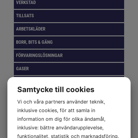
VERKSTAD
TILLSATS
ARBETSKLÄDER
BORR, BITS & GÄNG
FÖRVARINGSLÖSNINGAR
GASER
VERKTYG
Samtycke till cookies
KAPNING & SLIPNING
Vi och våra partners använder teknik,
PACKNING & EMBALLAGE
inklusive cookies, för att samla in
information om dig för olika ändamål,
ROTERANDE FILAR
inklusive: bättre användarupplevelse,
SKYDD
funktionalitet, statistik och marknadsföring.