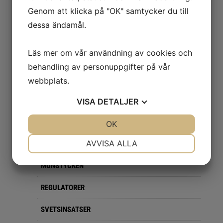
Genom att klicka på "OK" samtycker du till
Smörjning & Rostlösning
dessa ändamål.
SVETS
Läs mer om vår användning av cookies och
GASKÄRROR & VAGNAR
behandling av personuppgifter på vår
SLANGPAKET
webbplats.
VISA
DETALJER
GASUTRUSTNING
GAS
JA
NEJ
OK
JA
NEJ
NÖDVÄNDIG
INSTÄLLNINGAR
AVVISA ALLA
GASSLANG
JA
NEJ
JA
NEJ
MUNSTYCKEN
MARKNADSFÖRING
STATISTIK
REGULATORER
SVETSINSATSER