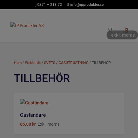
0371 – 213 72
info@ipprodukter.se
exkl. moms
Hem
/
Webbutik
/
SVETS
/
GASUTRUSTNING
/ TILLBEHÖR
TILLBEHÖR
Gaständare
66.00
kr
Exkl. moms