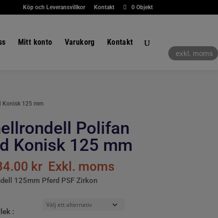
Köp och Leveransvillkor
Kontakt
0 Objekt
ss
Mitt konto
Varukorg
Kontakt
exkl. moms
rd Konisk 125 mm
llrondell Polifan
rd Konisk 125 mm
34.00
kr
Exkl. moms
ndell 125mm Pferd PSF Zirkon
lek :