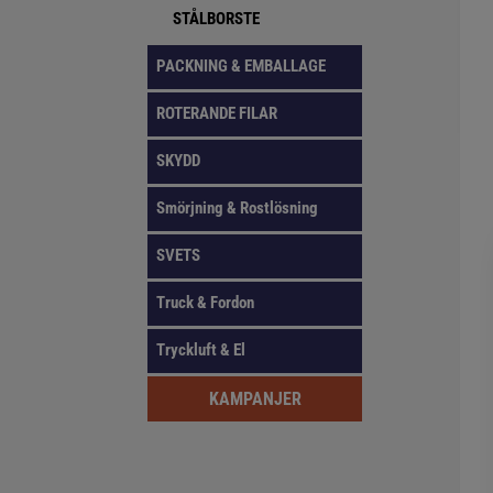
STÅLBORSTE
PACKNING & EMBALLAGE
ROTERANDE FILAR
SKYDD
Smörjning & Rostlösning
SVETS
Truck & Fordon
Tryckluft & El
KAMPANJER