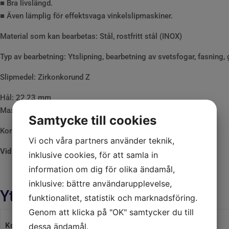
■ Bra livslängd.
■ Även lämplig för effektsvaga vinkelslipmaskiner.
Material som kan bearbetas: Stål, rostfritt stål (INOX)
Typ av bearbetning: Ytslipning, bearbetning av svetsfogar, fasning, 
Slipmedel: Zirkonkorund Z
Hål: 22,23 mm
Max tillåtna varvtal: 12 200 r/min
Samtycke till cookies
Kornstorlekar: 40, 60, 80, 120, Välj korn i listan.
Vi och våra partners använder teknik,
Vid hel förpackning välj 10st
inklusive cookies, för att samla in
information om dig för olika ändamål,
inklusive: bättre användarupplevelse,
Ytterligare information
funktionalitet, statistik och marknadsföring.
Genom att klicka på "OK" samtycker du till
Kornstorlek :
40, 60, 80, 120
dessa ändamål.