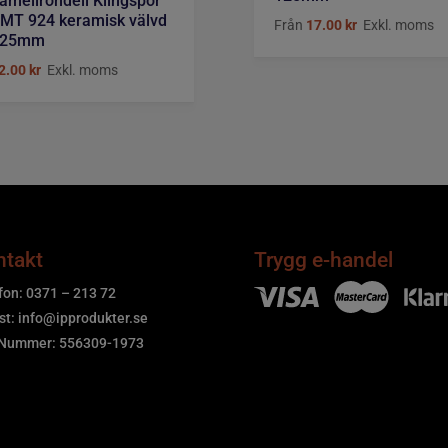
amellrondell Klingspor
MT 924 keramisk välvd
Från
17.00
kr
Exkl. moms
125mm
2.00
kr
Exkl. moms
ntakt
Trygg e-handel
fon: 0371 – 213 72
st:
info@ipprodukter.se
.Nummer: 556309-1973