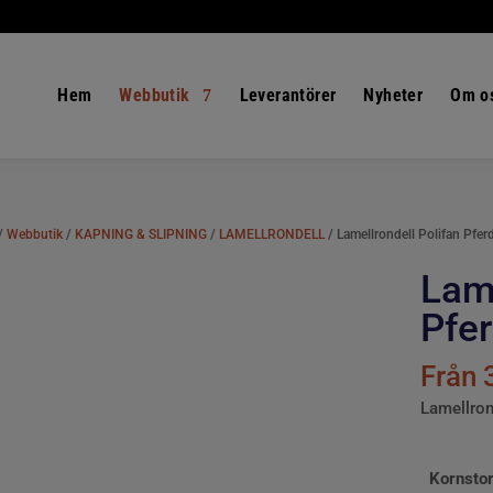
Hem
Webbutik
Leverantörer
Nyheter
Om o
/
Webbutik
/
KAPNING & SLIPNING
/
LAMELLRONDELL
/ Lamellrondell Polifan Pfe
Lame
Pfe
Från
Lamellro
Kornstor