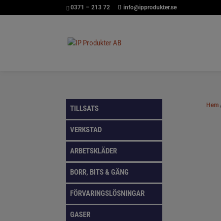
0371 – 213 72
info@ipprodukter.se
Hem
TILLSATS
VERKSTAD
ARBETSKLÄDER
BORR, BITS & GÄNG
FÖRVARINGSLÖSNINGAR
GASER