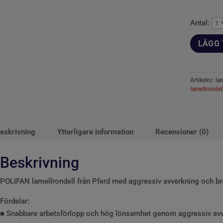
Antal:
LÄGG 
Artikelnr:
la
lamellrondel
eskrivning
Ytterligare information
Recensioner (0)
Beskrivning
POLIFAN lamellrondell från Pferd med aggressiv avverkning och bra
Fördelar:
■ Snabbare arbetsförlopp och hög lönsamhet genom aggressiv avv