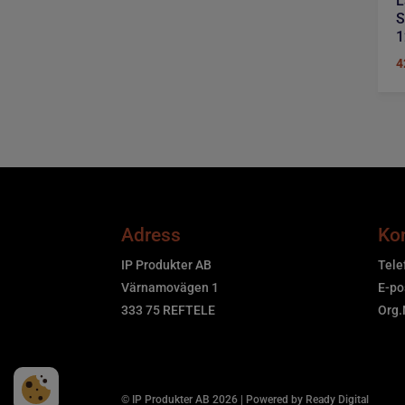
L
S
4
Adress
Ko
IP Produkter AB
Tele
Värnamovägen 1
E-po
333 75 REFTELE
Org
© IP Produkter AB
2026
| Powered by Ready Digital