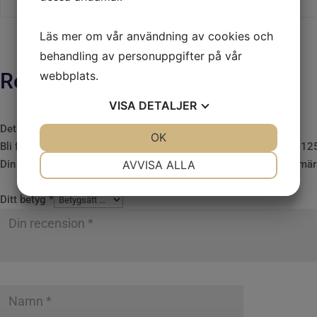
Läs mer om vår användning av cookies och
behandling av personuppgifter på vår
webbplats.
Recensioner
VISA
DETALJER
Det finns inga recensioner än.
JA
NEJ
OK
JA
NEJ
Bli först med att recensera ”Lamellrondell Polifan Pferd Konisk 1
NÖDVÄNDIG
INSTÄLLNINGAR
AVVISA ALLA
Din e-postadress kommer inte publiceras.
Obligatoriska fält är mä
JA
NEJ
JA
NEJ
Ditt betyg
*
MARKNADSFÖRING
STATISTIK