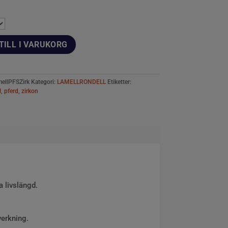
TILL I VARUKORG
mellPFSZirk
Kategori:
LAMELLRONDELL
Etiketter:
l
,
pferd
,
zirkon
 livslängd.
erkning.