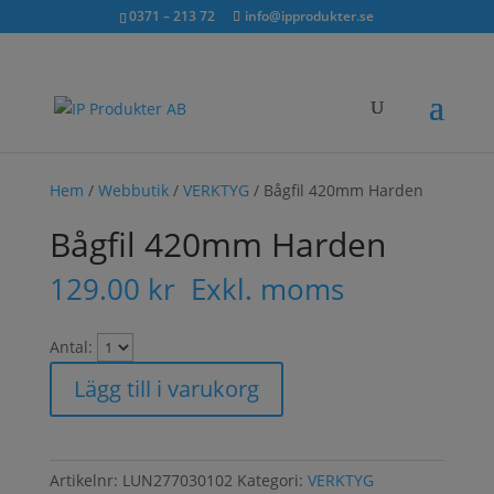
Sök...
exkl. moms
inkl. moms
0371 – 213 72
info@ipprodukter.se
×
Hem
/
Webbutik
/
VERKTYG
/ Bågfil 420mm Harden
Bågfil 420mm Harden
129.00
kr
Exkl. moms
Antal:
Lägg till i varukorg
Artikelnr:
LUN277030102
Kategori:
VERKTYG