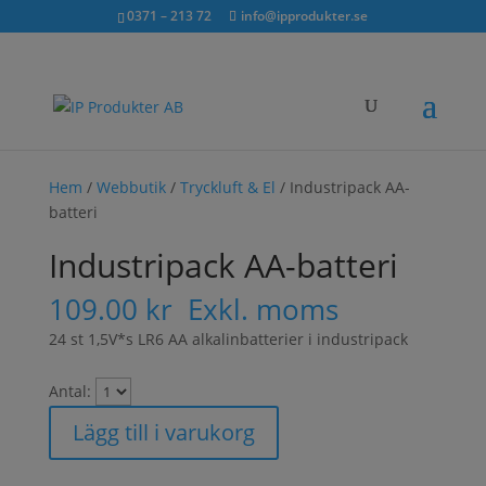
Sök...
exkl. moms
inkl. moms
0371 – 213 72
info@ipprodukter.se
×
Hem
/
Webbutik
/
Tryckluft & El
/ Industripack AA-
batteri
Industripack AA-batteri
109.00
kr
Exkl. moms
24 st 1,5V*s LR6 AA alkalinbatterier i industripack
Antal:
Lägg till i varukorg