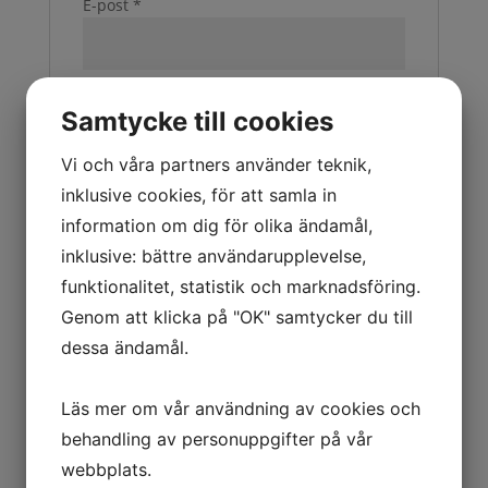
E-post
*
Spara mitt namn, min e-postadress och
Samtycke till cookies
webbplats i denna webbläsare till nästa
gång jag skriver en kommentar.
Vi och våra partners använder teknik,
inklusive cookies, för att samla in
information om dig för olika ändamål,
inklusive: bättre användarupplevelse,
funktionalitet, statistik och marknadsföring.
Genom att klicka på "OK" samtycker du till
Relaterade produkter
dessa ändamål.
Batteri industripack LR03
Läs mer om vår användning av cookies och
AAA 1,5V
behandling av personuppgifter på vår
webbplats.
99.00
kr
Exkl. moms