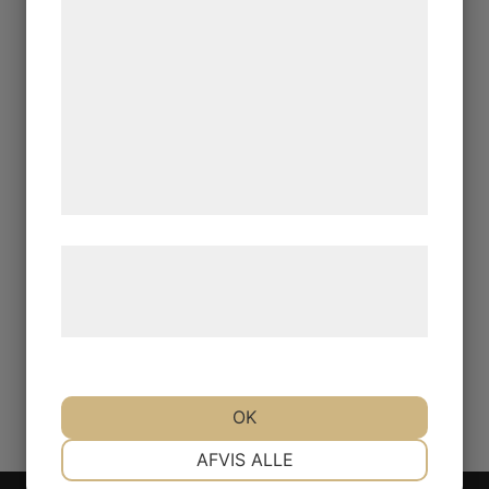
statistik og marketing. Disse oplysninger
kan blive delt med annoncerings- og
analysepartnere, som kan kombinere dem
med data, du tidligere har givet dem eller
de har indsamlet gennem din brug af deres
tjenester. Ved at klikke på 'OK' giver du
samtykke til disse formål.
Læs mere om vores brug af cookies og
behandling af persondata på vores
hjemmeside.
OK
NØDVENDIGE
PRÆFERENCER
AFVIS ALLE