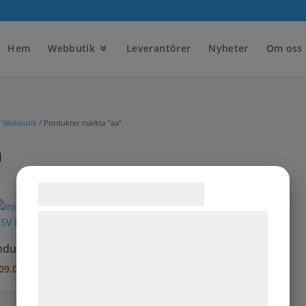
Hem
Webbutik
Leverantörer
Nyheter
Om oss
/
Webbutik
/ Produkter märkta ”aa”
a
Samtykke til cookies
Vi og vores samarbejdspartnere bruger
teknologier, herunder cookies, til at
ndustripack AA-batteri
indsamle oplysninger om dig til forskellige
09.00
kr
Exkl. moms
formål, herunder: Tilpasning af annoncering,
bedre brugeroplevelse, funktionalitet,