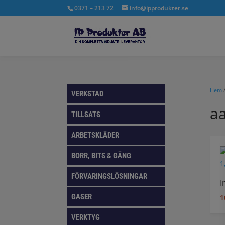
0371 – 213 72
info@ipprodukter.se
Hem
VERKSTAD
a
TILLSATS
ARBETSKLÄDER
BORR, BITS & GÄNG
FÖRVARINGSLÖSNINGAR
I
GASER
1
VERKTYG