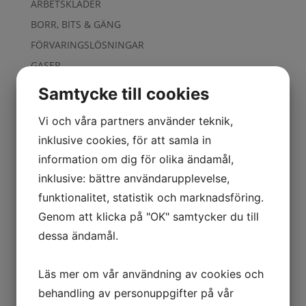
ARBETSKLÄDER
BORR, BITS & GÄNG
FÖRVARINGSLÖSNINGAR
GASER
VERKTYG
Samtycke till cookies
KAPNING & SLIPNING
Vi och våra partners använder teknik,
PACKNING & EMBALLAGE
inklusive cookies, för att samla in
ROTERANDE FILAR
information om dig för olika ändamål,
SKYDD
inklusive: bättre användarupplevelse,
Smörjning & Rostlösning
funktionalitet, statistik och marknadsföring.
SVETS
Genom att klicka på "OK" samtycker du till
Truck & Fordon
dessa ändamål.
Tryckluft & El
Kampanjer
Läs mer om vår användning av cookies och
behandling av personuppgifter på vår