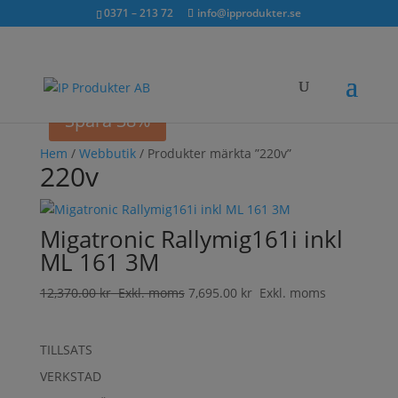
Sök...
exkl. moms
inkl. moms
0371 – 213 72
info@ipprodukter.se
×
Spara 38%
Hem
/
Webbutik
/ Produkter märkta ”220v”
220v
Migatronic Rallymig161i inkl
ML 161 3M
12,370.00
kr
Exkl. moms
7,695.00
kr
Exkl. moms
TILLSATS
VERKSTAD