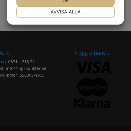
OK
NÖDVÄNDIG
INSTÄLLNINGAR
AVVISA ALLA
JA
NEJ
JA
NEJ
MARKNADSFÖRING
STATISTIK
takt
Trygg e-handel
fon: 0371 – 213 72
st:
info@ipprodukter.se
.Nummer: 556309-1973