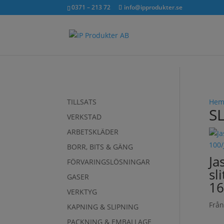
exkl. moms
inkl. moms
0371 – 213 72
info@ipprodukter.se
TILLSATS
He
S
VERKSTAD
ARBETSKLÄDER
BORR, BITS & GÄNG
Ja
FÖRVARINGSLÖSNINGAR
sl
GASER
16
VERKTYG
Frå
KAPNING & SLIPNING
PACKNING & EMBALLAGE