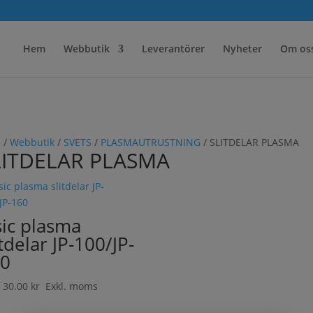
Hem
Webbutik
Leverantörer
Nyheter
Om os
m
/
Webbutik
/
SVETS
/
PLASMAUTRUSTNING
/ SLITDELAR PLASMA
LITDELAR PLASMA
sic plasma
itdelar JP-100/JP-
0
n
30.00
kr
Exkl. moms