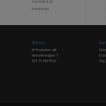
Tryckluft & El
Kampanjer
Adress
Kon
IP Produkter AB
Tele
Värnamovägen 1
E-po
333 75 REFTELE
Org