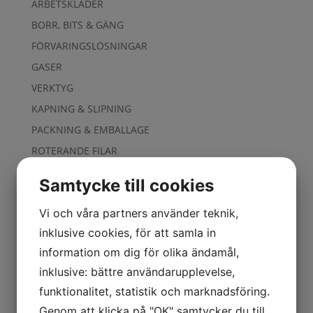
ARBETSKLÄDER
BORR, BITS & GÄNG
FÖRVARINGSLÖSNINGAR
GASER
VERKTYG
KAPNING & SLIPNING
PACKNING & EMBALLAGE
ROTERANDE FILAR
SKYDD
Samtycke till cookies
Smörjning & Rostlösning
Vi och våra partners använder teknik,
SVETS
SLANGPAKET
inklusive cookies, för att samla in
GASKÄRROR & VAGNAR
information om dig för olika ändamål,
inklusive: bättre användarupplevelse,
GASUTRUSTNING
funktionalitet, statistik och marknadsföring.
PLASMAUTRUSTNING
Genom att klicka på "OK" samtycker du till