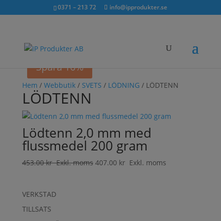
Sök...
exkl. moms
inkl. moms
0371 – 213 72
info@ipprodukter.se
×
Spara 10%
Hem
/
Webbutik
/
SVETS
/
LÖDNING
/ LÖDTENN
LÖDTENN
Lödtenn 2,0 mm med
flussmedel 200 gram
453.00
kr
Exkl. moms
407.00
kr
Exkl. moms
VERKSTAD
TILLSATS