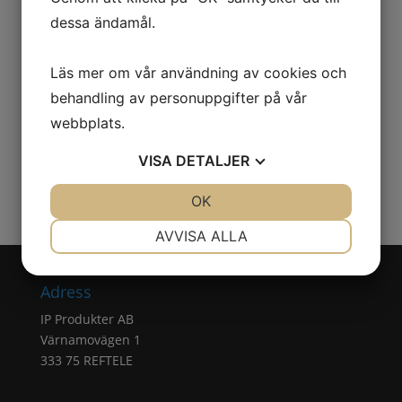
LÖDNING
LÖDKOLV
dessa ändamål.
LÖDTENN
Läs mer om vår användning av cookies och
KEMI
behandling av personuppgifter på vår
SVETSMASKINER
webbplats.
Truck & Fordon
Tryckluft & El
VISA
DETALJER
Kampanjer
JA
NEJ
OK
JA
NEJ
NÖDVÄNDIG
INSTÄLLNINGAR
AVVISA ALLA
JA
NEJ
JA
NEJ
Adress
MARKNADSFÖRING
STATISTIK
IP Produkter AB
Värnamovägen 1
333 75 REFTELE