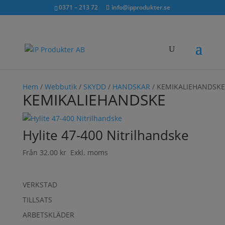
Sök...
exkl. moms
inkl. moms
0371 – 213 72
info@ipprodukter.se
×
Hem
/
Webbutik
/
SKYDD
/
HANDSKAR
/ KEMIKALIEHANDSKE
KEMIKALIEHANDSKE
Hylite 47-400 Nitrilhandske
Från
32.00
kr
Exkl. moms
VERKSTAD
TILLSATS
ARBETSKLÄDER