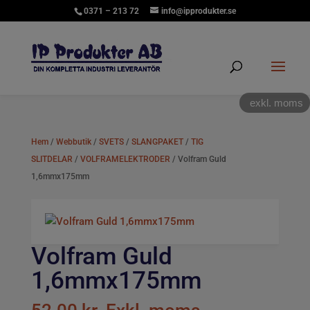
0371 – 213 72
info@ipprodukter.se
exkl. moms
Hem
/
Webbutik
/
SVETS
/
SLANGPAKET
/
TIG
SLITDELAR
/
VOLFRAMELEKTRODER
/ Volfram Guld
1,6mmx175mm
Volfram Guld
1,6mmx175mm