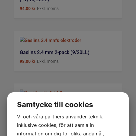
94.00
kr
Exkl. moms
Gaslins 2,4 mm 2-pack (9/20LL)
98.00
kr
Exkl. moms
Samtycke till cookies
Gaskåpa Nr 8 12,5 mm 3-pack (9/20LL)
48.00
kr
Exkl. moms
Vi och våra partners använder teknik,
inklusive cookies, för att samla in
information om dig för olika ändamål,