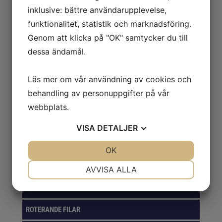
inklusive: bättre användarupplevelse,
TILLSATS
funktionalitet, statistik och marknadsföring.
Genom att klicka på "OK" samtycker du till
VERKSTAD
dessa ändamål.
ARBETSKLÄDER
Läs mer om vår användning av cookies och
BORR, BITS & GÄNG
behandling av personuppgifter på vår
FÖRVARINGSLÖSNINGAR
webbplats.
GASER
VISA
DETALJER
VERKTYG
JA
NEJ
OK
JA
NEJ
NÖDVÄNDIG
INSTÄLLNINGAR
KAPNING & SLIPNING
AVVISA ALLA
JA
NEJ
JA
NEJ
PACKNING & EMBALLAGE
MARKNADSFÖRING
STATISTIK
ROTERANDE FILAR