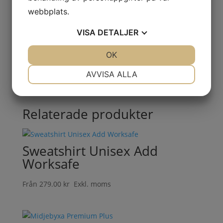
Spara mitt namn, min e-postadress och
webbplats.
webbplats i denna webbläsare till nästa
VISA
DETALJER
gång jag skriver en kommentar.
JA
NEJ
OK
JA
NEJ
NÖDVÄNDIG
INSTÄLLNINGAR
AVVISA ALLA
JA
NEJ
JA
NEJ
MARKNADSFÖRING
STATISTIK
Relaterade produkter
Sweatshirt Unisex Add
Worksafe
Från
279.00
kr
Exkl. moms