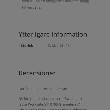
som vill ha ett snyggt och bekvämt plagg
till vardags.
Ytterligare information
Storlek
S, M, L, XL, 2XL
Recensioner
Det finns inga recensioner än.
Bli först med att recensera ”Sweatshirt
Jacka Worksafe 5710795 Gråmelerad”
Din e-postadress kommer inte publiceras.