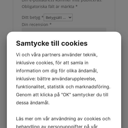
Obligatoriska fält är märkta
*
Ditt betyg
*
Din recension
*
Samtycke till cookies
Vi och våra partners använder teknik,
inklusive cookies, för att samla in
information om dig för olika ändamål,
inklusive: bättre användarupplevelse,
Namn
*
funktionalitet, statistik och marknadsföring.
Genom att klicka på "OK" samtycker du till
dessa ändamål.
E-post
*
Läs mer om vår användning av cookies och
behandling av personuppgifter på vår