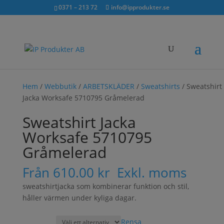
Sök...
exkl. moms
inkl. moms
0371 – 213 72
info@ipprodukter.se
×
Hem
/
Webbutik
/
ARBETSKLÄDER
/
Sweatshirts
/ Sweatshirt
Jacka Worksafe 5710795 Gråmelerad
Sweatshirt Jacka
Worksafe 5710795
Gråmelerad
Från
610.00
kr
Exkl. moms
sweatshirtjacka som kombinerar funktion och stil,
håller värmen under kyliga dagar.
Rensa