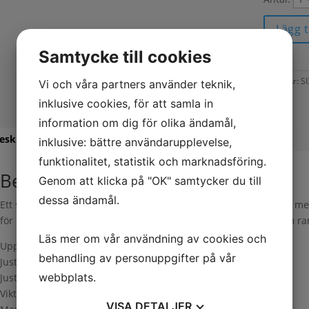
Lägg t
Samtycke till cookies
Artikelnr:
S
Vi och våra partners använder teknik,
inklusive cookies, för att samla in
information om dig för olika ändamål,
eskrivning
Recensioner (0)
inklusive: bättre användarupplevelse,
funktionalitet, statistik och marknadsföring.
Beskrivning
Genom att klicka på "OK" samtycker du till
dessa ändamål.
Ett smidigt sätt att rengöra arbetsområdet från metallspån och m
för ryggen. Plockar effektivt upp spik, muttrar, skruvar m.m som r
Läs mer om vår användning av cookies och
Uppsamlingsbredd: 460 mm
behandling av personuppgifter på vår
Justerbar magnethöjd: 19–38 mm
webbplats.
Justerbar handtagshöjd: 635–1016 mm
Vikt: 4 kg
VISA
DETALJER