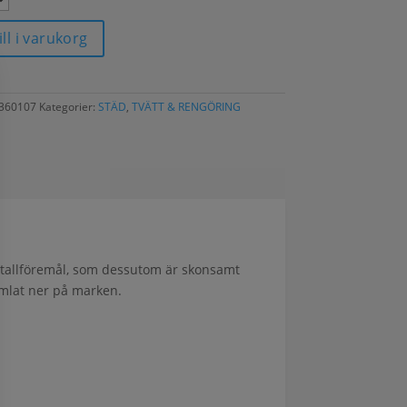
ill i varukorg
I360107
Kategorier:
STÄD
,
TVÄTT & RENGÖRING
etallföremål, som dessutom är skonsamt
amlat ner på marken.