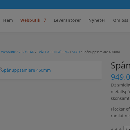
Hem
Webbutik
Leverantörer
Nyheter
Om oss
/
Webbutik
/
VERKSTAD
/
TVÄTT & RENGÖRING
/
STÄD
/ Spånuppsamlare 460mm
Spå
949.
Ett smidi
metallspå
skonsamt 
Plockar e
ramlat ne
Antal: