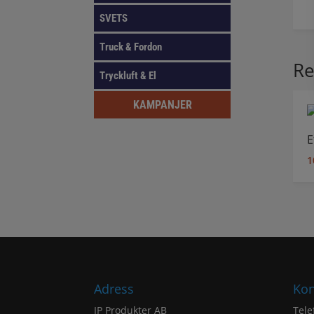
SVETS
Truck & Fordon
Re
Tryckluft & El
KAMPANJER
E
1
Adress
Kon
IP Produkter AB
Tele