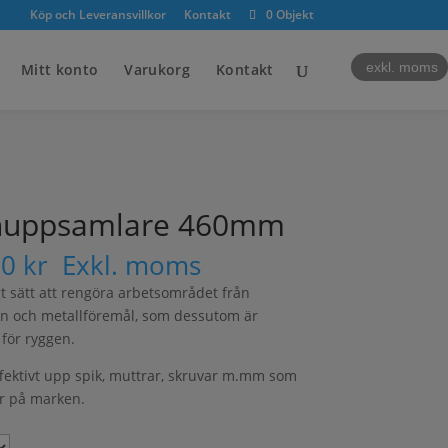
Köp och Leveransvillkor
Kontakt
0 Objekt
exkl. moms
Mitt konto
Varukorg
Kontakt
nuppsamlare 460mm
00
kr
Exkl. moms
gt sätt att rengöra arbetsområdet från
n och metallföremål, som dessutom är
för ryggen.
ffektivt upp spik, muttrar, skruvar m.mm som
r på marken.