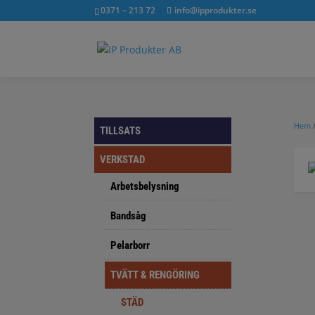
0371 – 213 72
info@ipprodukter.se
Hem
TILLSATS
VERKSTAD
Arbetsbelysning
Bandsåg
Pelarborr
TVÄTT & RENGÖRING
STÄD