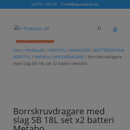
Sök...
exkl. moms
inkl. moms
0371 – 213 72
info@ipprodukter.se
×
Spara 12%
Hem
/
Webbutik
/
VERKTYG
/
MASKINER
/
BATTERIDRIVNA
VERKTYG
/
Metabo
/
SKRUVDRAGARE
/ Borrskruvdragare
med slag SB 18L set x2 batteri Metabo
Borrskruvdragare med
slag SB 18L set x2 batteri
Metabo