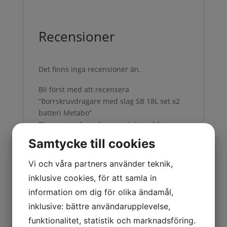
Recensioner
Det finns inga recensioner än.
Bli först med att recensera
”Borrskruvdragare med slag SB 18L set x2
batteri Metabo”
Din e-postadress kommer inte publiceras.
Obligatoriska fält är märkta
*
Samtycke till cookies
Ditt betyg
*
Vi och våra partners använder teknik,
Din recension
*
inklusive cookies, för att samla in
information om dig för olika ändamål,
inklusive: bättre användarupplevelse,
funktionalitet, statistik och marknadsföring.