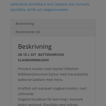
bälteskrok
,
bitshållare
,
kort
,
laddare
,
led
,
murverk
,
plastlåda
,
sb18l
,
set
,
slagborrmaskin
Beskrivning
Recensioner (0)
Beskrivning
SB 18 L SET BATTERIDRIVEN
SLAGBORRMASKIN
Prisvärd maskin med mycket tillbehör!
Måttband,kniv,borr,hylsor med mera,dubbla
batterier,laddare med mera.
Kraftfull och kompakt slagborrmaskin i kort
utförande
Slagborrsfunktion för borrning i murverk
Mobil verkstad: Plastlåda med många