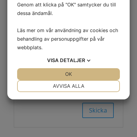
Genom att klicka på "OK" samtycker du till
dessa ändamål.
Namn
*
Läs mer om vår användning av cookies och
behandling av personuppgifter på vår
webbplats.
E-post
*
VISA
DETALJER
JA
NEJ
OK
JA
NEJ
Spara mitt namn, min e-postadress och
NÖDVÄNDIG
INSTÄLLNINGAR
AVVISA ALLA
webbplats i denna webbläsare till nästa
gång jag skriver en kommentar.
JA
NEJ
JA
NEJ
MARKNADSFÖRING
STATISTIK