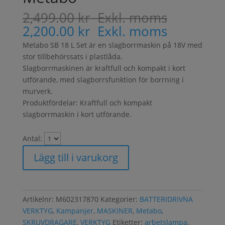
2,499.00
kr
Exkl. moms
2,200.00
kr
Exkl. moms
Metabo SB 18 L Set är en slagborrmaskin på 18V med
stor tillbehörssats i plastlåda.
Slagborrmaskinen är kraftfull och kompakt i kort
utförande, med slagborrsfunktion för borrning i
murverk.
Produktfördelar: Kraftfull och kompakt
slagborrmaskin i kort utförande.
Antal:
Lägg till i varukorg
Artikelnr:
M602317870
Kategorier:
BATTERIDRIVNA
VERKTYG
,
Kampanjer
,
MASKINER
,
Metabo
,
SKRUVDRAGARE
,
VERKTYG
Etiketter:
arbetslampa
,