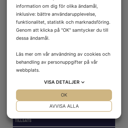
information om dig för olika ändamål,
inklusive: bättre användarupplevelse,
Universalspray WD-40, 400 ml
funktionalitet, statistik och marknadsföring.
95.00
kr
Exkl. moms
Genom att klicka på "OK" samtycker du till
dessa ändamål.
Läs mer om vår användning av cookies och
behandling av personuppgifter på vår
Skärvätska Special 5L
webbplats.
640.00
kr
Exkl. moms
VISA
DETALJER
JA
NEJ
OK
JA
NEJ
NÖDVÄNDIG
INSTÄLLNINGAR
AVVISA ALLA
VERKSTAD
JA
NEJ
JA
NEJ
TILLSATS
MARKNADSFÖRING
STATISTIK