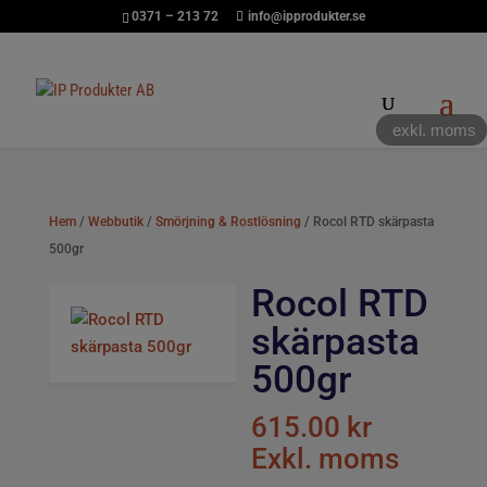
0371 – 213 72
info@ipprodukter.se
exkl. moms
Hem
/
Webbutik
/
Smörjning & Rostlösning
/ Rocol RTD skärpasta
500gr
Rocol RTD
skärpasta
500gr
615.00
kr
Exkl. moms