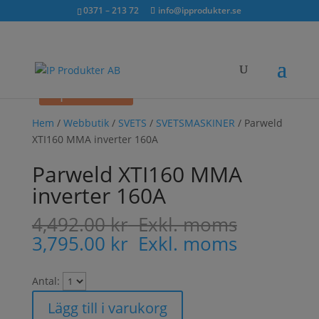
Sök...
exkl. moms
inkl. moms
0371 – 213 72
info@ipprodukter.se
×
Spara 16%
Hem
/
Webbutik
/
SVETS
/
SVETSMASKINER
/ Parweld
XTI160 MMA inverter 160A
Parweld XTI160 MMA
inverter 160A
4,492.00
kr
Exkl. moms
3,795.00
kr
Exkl. moms
Antal:
Lägg till i varukorg