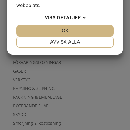
webbplats.
13,525.00
kr
Exkl. moms
VISA
DETALJER
TILLSATS
JA
NEJ
OK
JA
NEJ
VERKSTAD
NÖDVÄNDIG
INSTÄLLNINGAR
AVVISA ALLA
ARBETSKLÄDER
JA
NEJ
JA
NEJ
BORR, BITS & GÄNG
MARKNADSFÖRING
STATISTIK
FÖRVARINGSLÖSNINGAR
GASER
VERKTYG
KAPNING & SLIPNING
PACKNING & EMBALLAGE
ROTERANDE FILAR
SKYDD
Smörjning & Rostlösning