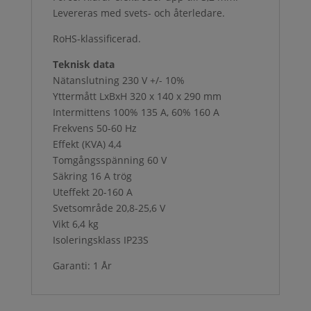
Levereras med svets- och återledare.
RoHS-klassificerad.
Teknisk data
Nätanslutning 230 V +/- 10%
Yttermått LxBxH 320 x 140 x 290 mm
Intermittens 100% 135 A, 60% 160 A
Frekvens 50-60 Hz
Effekt (KVA) 4,4
Tomgångsspänning 60 V
Säkring 16 A trög
Uteffekt 20-160 A
Svetsområde 20,8-25,6 V
Vikt 6,4 kg
Isoleringsklass IP23S
Garanti: 1 År