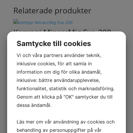
Relaterade produkter
Kemppi MinarcMig Evo 200
Samtycke till cookies
13,900.00
kr
Exkl. moms
Vi och våra partners använder teknik,
inklusive cookies, för att samla in
Jasic EVO 2.0 Handfjärr m
information om dig för olika ändamål,
kabel
inklusive: bättre användarupplevelse,
funktionalitet, statistik och marknadsföring.
2,210.00
kr
Exkl. moms
Genom att klicka på "OK" samtycker du till
dessa ändamål.
Migatronic Automig 183 UPS
Läs mer om vår användning av cookies och
400V inkl ML 150 twist 3M
behandling av personuppgifter på vår