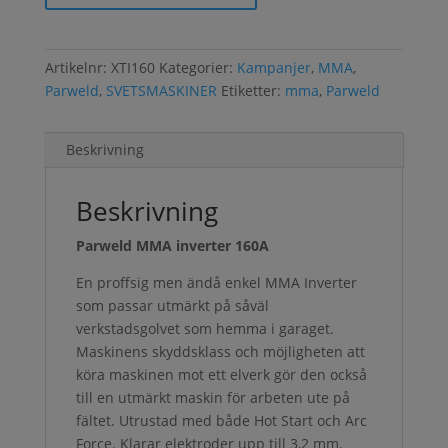
Artikelnr:
XTI160
Kategorier:
Kampanjer
,
MMA
,
Parweld
,
SVETSMASKINER
Etiketter:
mma
,
Parweld
Beskrivning
Beskrivning
Parweld MMA inverter 160A
En proffsig men ändå enkel MMA Inverter
som passar utmärkt på såväl
verkstadsgolvet som hemma i garaget.
Maskinens skyddsklass och möjligheten att
köra maskinen mot ett elverk gör den också
till en utmärkt maskin för arbeten ute på
fältet. Utrustad med både Hot Start och Arc
Force. Klarar elektroder upp till 3,2 mm.