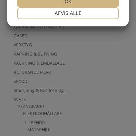
OK
ARBETSKLÄDER
NØDVENDIGE
PRÆFERENCER
AFVIS ALLE
BORR, BITS & GÄNG
FÖRVARINGSLÖSNINGAR
MARKETING
STATISTIK
GASER
VERKTYG
KAPNING & SLIPNING
PACKNING & EMBALLAGE
ROTERANDE FILAR
SKYDD
Smörjning & Rostlösning
SVETS
SLANGPAKET
ELEKTRODHÅLLARE
TILLBEHÖR
MATARHJUL