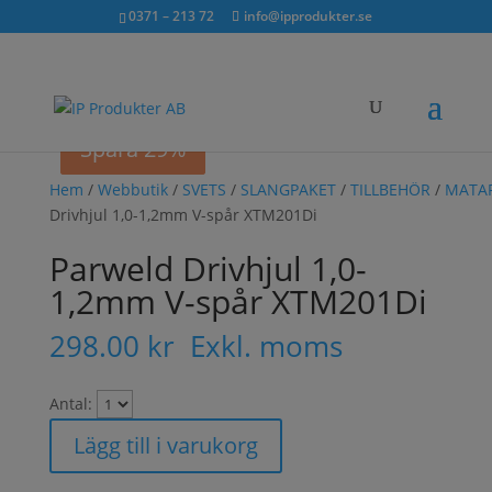
Sök...
exkl. moms
inkl. moms
0371 – 213 72
info@ipprodukter.se
×
Spara 46%
Spara 29%
Hem
/
Webbutik
/
SVETS
/
SLANGPAKET
/
TILLBEHÖR
/
MATA
Drivhjul 1,0-1,2mm V-spår XTM201Di
Parweld Drivhjul 1,0-
1,2mm V-spår XTM201Di
298.00
kr
Exkl. moms
Antal:
Lägg till i varukorg