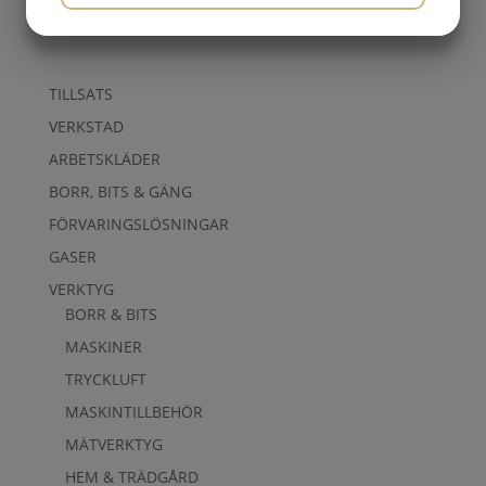
380.00
kr
Exkl. moms
MARKETING
STATISTIK
TILLSATS
VERKSTAD
ARBETSKLÄDER
BORR, BITS & GÄNG
FÖRVARINGSLÖSNINGAR
GASER
VERKTYG
BORR & BITS
MASKINER
TRYCKLUFT
MASKINTILLBEHÖR
MÄTVERKTYG
HEM & TRÄDGÅRD