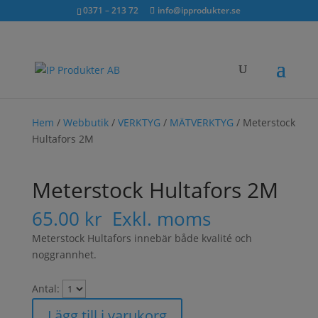
Sök...
exkl. moms
inkl. moms
0371 – 213 72
info@ipprodukter.se
×
Hem
/
Webbutik
/
VERKTYG
/
MÄTVERKTYG
/ Meterstock
Hultafors 2M
Meterstock Hultafors 2M
65.00
kr
Exkl. moms
Meterstock Hultafors innebär både kvalité och
noggrannhet.
Antal:
Lägg till i varukorg