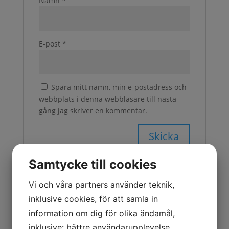
Namn
*
E-post
*
Spara mitt namn, min e-postadress och
webbplats i denna webbläsare till nästa
gång jag skriver en kommentar.
Samtycke till cookies
Vi och våra partners använder teknik,
Relaterade produkter
inklusive cookies, för att samla in
information om dig för olika ändamål,
inklusive: bättre användarupplevelse,