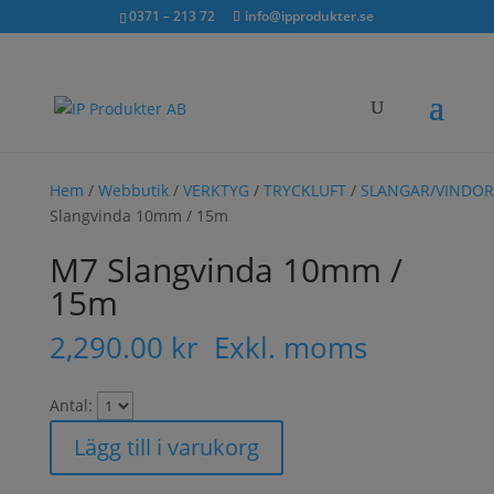
Sök...
exkl. moms
inkl. moms
0371 – 213 72
info@ipprodukter.se
×
Hem
/
Webbutik
/
VERKTYG
/
TRYCKLUFT
/
SLANGAR/VINDOR
Slangvinda 10mm / 15m
M7 Slangvinda 10mm /
15m
2,290.00
kr
Exkl. moms
Antal:
Lägg till i varukorg