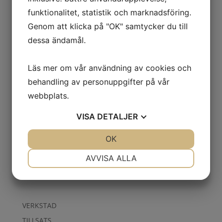
Blåspistol M7 1000mm
funktionalitet, statistik och marknadsföring.
790.00
kr
Exkl. moms
Genom att klicka på "OK" samtycker du till
dessa ändamål.
Läs mer om vår användning av cookies och
Blåspistol M7 250mm
behandling av personuppgifter på vår
127.00
kr
Exkl. moms
webbplats.
VISA
DETALJER
Slangvinda Hybrid
JA
NEJ
OK
JA
NEJ
3/8″(10mm) – 20m
NÖDVÄNDIG
INSTÄLLNINGAR
AVVISA ALLA
2,290.00
kr
Exkl. moms
JA
NEJ
JA
NEJ
MARKNADSFÖRING
STATISTIK
VERKSTAD
TILLSATS