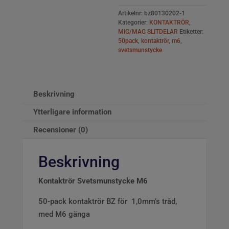
Artikelnr:
bz80130202-1
Kategorier:
KONTAKTRÖR
,
MIG/MAG SLITDELAR
Etiketter:
50pack
,
kontaktrör
,
m6
,
svetsmunstycke
Beskrivning
Ytterligare information
Recensioner (0)
Beskrivning
Kontaktrör Svetsmunstycke M6
50-pack kontaktrör BZ för 1,0mm’s tråd,
med M6 gänga