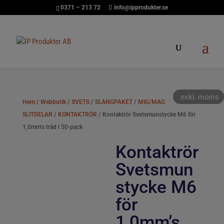
0371 – 213 72
info@ipprodukter.se
exkl. moms
Hem
/
Webbutik
/
SVETS
/
SLANGPAKET
/
MIG/MAG
SLITDELAR
/
KONTAKTRÖR
/ Kontaktrör Svetsmunstycke M6 för
1,0mm’s tråd i 50-pack
Kontaktrör
Svetsmun
stycke M6
för
1,0mm’s