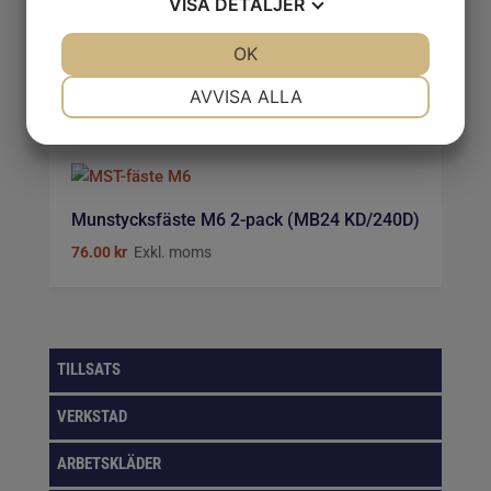
VISA
DETALJER
Kontaktrör Svetsmunstycke M6 för 1,0mm’s
tråd
JA
NEJ
OK
JA
NEJ
12.00
kr
Exkl. moms
NÖDVÄNDIG
INSTÄLLNINGAR
AVVISA ALLA
JA
NEJ
JA
NEJ
MARKNADSFÖRING
STATISTIK
Munstycksfäste M6 2-pack (MB24 KD/240D)
76.00
kr
Exkl. moms
TILLSATS
VERKSTAD
ARBETSKLÄDER