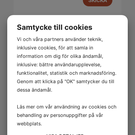
Samtycke till cookies
Relaterade produkter
Vi och våra partners använder teknik,
inklusive cookies, för att samla in
information om dig för olika ändamål,
inklusive: bättre användarupplevelse,
Kontaktrör Svetsmunstycke M6 för 0,8mm’s
funktionalitet, statistik och marknadsföring.
tråd
Genom att klicka på "OK" samtycker du till
12.00
kr
Exkl. moms
dessa ändamål.
Läs mer om vår användning av cookies och
behandling av personuppgifter på vår
webbplats.