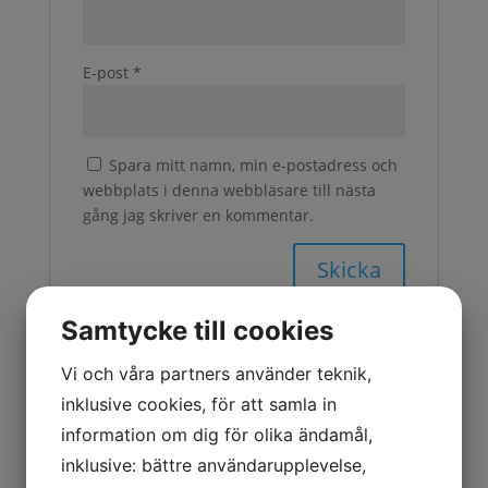
E-post
*
Spara mitt namn, min e-postadress och
webbplats i denna webbläsare till nästa
gång jag skriver en kommentar.
Samtycke till cookies
Vi och våra partners använder teknik,
Relaterade produkter
inklusive cookies, för att samla in
information om dig för olika ändamål,
inklusive: bättre användarupplevelse,
Universalkärra för