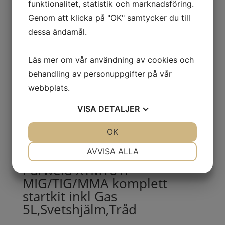
Svets/Induktion/Bet-
funktionalitet, statistik och marknadsföring.
maskiner
Genom att klicka på "OK" samtycker du till
dessa ändamål.
1,190.00
kr
Exkl. moms
Läs mer om vår användning av cookies och
behandling av personuppgifter på vår
Gassvets-/Lödutrustning CFH
webbplats.
VISA
DETALJER
1,429.00
kr
Exkl. moms
JA
NEJ
OK
JA
NEJ
NÖDVÄNDIG
INSTÄLLNINGAR
AVVISA ALLA
Parweld XTM161I
JA
NEJ
JA
NEJ
MIG/TIG/MMA komplett
MARKNADSFÖRING
STATISTIK
startkit inkl Gas
5L,Svetshjälm,Tråd