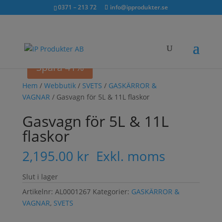
Sök...
exkl. moms
inkl. moms
0371 – 213 72
info@ipprodukter.se
×
Spara 41%
Hem
/
Webbutik
/
SVETS
/
GASKÄRROR &
VAGNAR
/ Gasvagn för 5L & 11L flaskor
Gasvagn för 5L & 11L
flaskor
2,195.00
kr
Exkl. moms
Slut i lager
Artikelnr:
AL0001267
Kategorier:
GASKÄRROR &
VAGNAR
,
SVETS