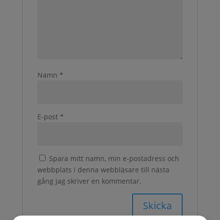
Namn
*
E-post
*
Spara mitt namn, min e-postadress och
webbplats i denna webbläsare till nästa
gång jag skriver en kommentar.