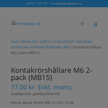
Sök...
exkl. moms
inkl. moms
0371 – 213 72
info@ipprodukter.se
×
Hem
/
Webbutik
/
SVETS
/
SLANGPAKET
/
MIG/MAG
SLITDELAR
/
KONTAKTRÖRSHÅLLARE
/ Kontakrörshållare
M6 2-pack (MB15)
Kontakrörshållare M6 2-
pack (MB15)
77.00
kr
Exkl. moms
Gaskåpssäte, gaskåpsfäste M6
Passar Abicor Binzel MB 13 / 14 / 15 AK