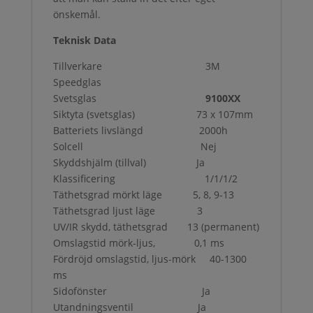
önskemål.
Teknisk Data
Tillverkare 3M
Speedglas
Svetsglas
9100XX
Siktyta (svetsglas) 73 x 107mm
Batteriets livslängd 2000h
Solcell Nej
Skyddshjälm (tillval) Ja
Klassificering 1/1/1/2
Täthetsgrad mörkt läge 5, 8, 9-13
Täthetsgrad ljust läge 3
UV/IR skydd, täthetsgrad 13 (permanent)
Omslagstid mörk-ljus, 0,1 ms
Fördröjd omslagstid, ljus-mörk 40-1300
ms
Sidofönster Ja
Utandningsventil Ja