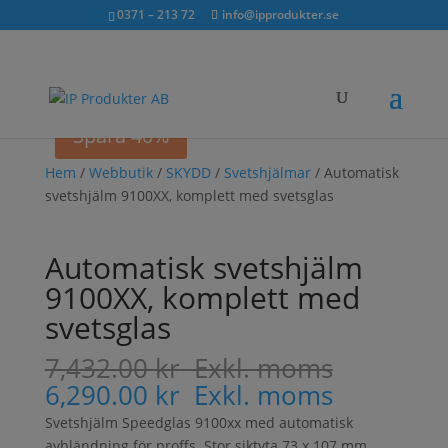
Sök...
exkl. moms
inkl. moms
0371 – 213 72
info@ipprodukter.se
×
Spara 15%
Spara 40%
Hem
/
Webbutik
/
SKYDD
/
Svetshjälmar
/ Automatisk
svetshjälm 9100XX, komplett med svetsglas
Automatisk svetshjälm
9100XX, komplett med
svetsglas
7,432.00
kr
Exkl. moms
6,290.00
kr
Exkl. moms
Svetshjälm Speedglas 9100xx med automatisk
avbländning för proffs. Stor siktyta 73 x 107 mm.