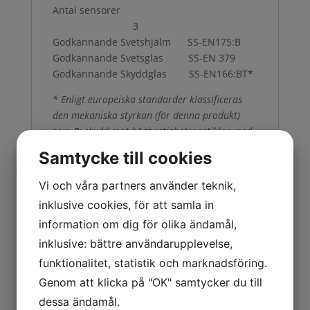
Antal sensorer
3
Godkännande Svetshjälm SS-EN175:B
Godkännande Svetsglas SS-EN 379
Godkännande Skyddglas SS-EN166:BT*
* Enligt europeiska standarder klassificeras
den mekaniska styrkan (för denna produkt)
som B: skydd mot höghastighetspartiklar med
medelhög anslagsenergi (120 m/s). Bokstaven T
Samtycke till cookies
indikerar att testet för skydd mot
höghastighetspartiklar har utförts vid extrema
Vi och våra partners använder teknik,
temperaturer (-5°C till +55°C).
inklusive cookies, för att samla in
information om dig för olika ändamål,
inklusive: bättre användarupplevelse,
Recensioner
funktionalitet, statistik och marknadsföring.
Genom att klicka på "OK" samtycker du till
Det finns inga recensioner än.
dessa ändamål.