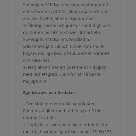
Speedglas 9100xx med sidofönster ger ett
enastående skydd för dinaa ögon och ditt
ansikte. Svetshjälmen skyddar mot
strålning, värme och gnistor samtidigt som
du har en perfekt sikt över ditt arbete.
Speedglas 9100xx är utvecklad för
yrkesmässigt bruk och till de som ställer
högsta möjliga krav på hållbarhet, komfort
och säkerhet.
Svetshjälmen har ett patenterat sidoglas
med täthetsgrad 5, allt för att få bästa
möjliga sikt.
Egenskaper och fördelar:
–
Svetshjälm med unikt sidofönster.
Patenterat filter med täthetsgrad 5 för
optimalt synfält.
–
Uppfyller kraven på mekanisk hållfasthet
mot höghastighetspartiklar enligt SS-EN175