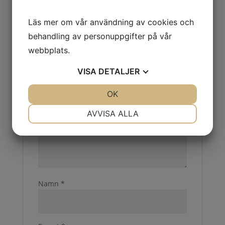
Bli först med att recensera ”Automatisk
Läs mer om vår användning av cookies och
svetshjälm 9100XX, komplett med svetsglas”
Din e-postadress kommer inte publiceras.
behandling av personuppgifter på vår
Obligatoriska fält är märkta
*
webbplats.
Ditt betyg
*
VISA
DETALJER
Din recension
*
JA
NEJ
OK
JA
NEJ
NÖDVÄNDIG
INSTÄLLNINGAR
AVVISA ALLA
JA
NEJ
JA
NEJ
MARKNADSFÖRING
STATISTIK
Namn
*