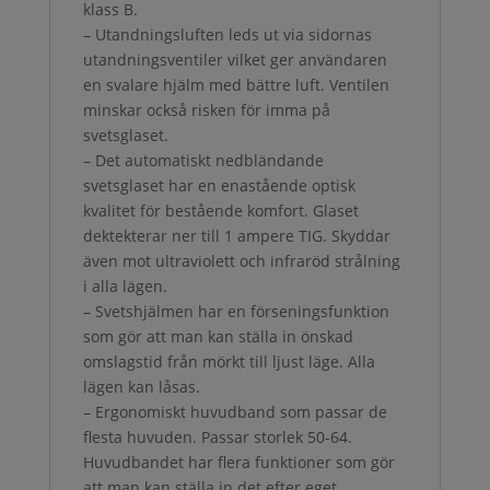
klass B.
– Utandningsluften leds ut via sidornas
utandningsventiler vilket ger användaren
en svalare hjälm med bättre luft. Ventilen
minskar också risken för imma på
svetsglaset.
– Det automatiskt nedbländande
svetsglaset har en enastående optisk
kvalitet för bestående komfort. Glaset
dektekterar ner till 1 ampere TIG. Skyddar
även mot ultraviolett och infraröd strålning
i alla lägen.
– Svetshjälmen har en förseningsfunktion
som gör att man kan ställa in önskad
omslagstid från mörkt till ljust läge. Alla
lägen kan låsas.
– Ergonomiskt huvudband som passar de
flesta huvuden. Passar storlek 50-64.
Huvudbandet har flera funktioner som gör
att man kan ställa in det efter eget