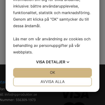
inklusive: bättre användarupplevelse,
funktionalitet, statistik och marknadsföring.
Genom att klicka på "OK" samtycker du till
dessa ändamål.
Läs mer om vår användning av cookies och
behandling av personuppgifter på vår
webbplats.
VISA
DETALJER
JA
NEJ
OK
JA
NEJ
NÖDVÄNDIG
INSTÄLLNINGAR
takt
Trygg e-handel
AVVISA ALLA
fon: 0371 – 213 72
JA
NEJ
JA
NEJ
st:
info@ipprodukter.se
MARKNADSFÖRING
STATISTIK
.Nummer: 556309-1973