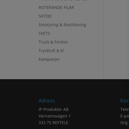
ROTERANDE FILAR
SKYDD
Smörjning & Rostlösning
SVETS
Truck & Fordon
Tryckluft & El
Kampanjer
Adress
Kon
IP Produkter AB
Tele
Värnamovägen 1
E-po
333 75 REFTELE
Org