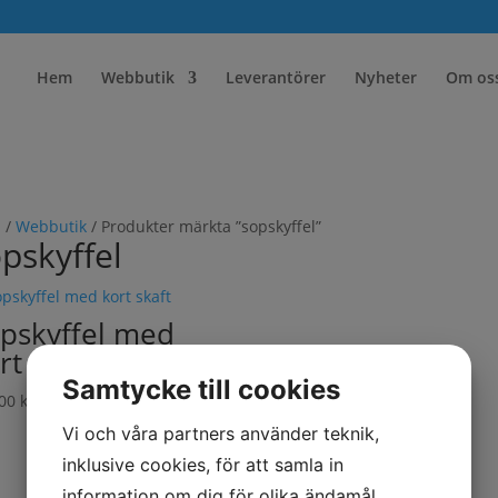
Hem
Webbutik
Leverantörer
Nyheter
Om os
m
/
Webbutik
/ Produkter märkta ”sopskyffel”
pskyffel
pskyffel med
rt skaft
Samtycke till cookies
.00
kr
Exkl. moms
Vi och våra partners använder teknik,
inklusive cookies, för att samla in
information om dig för olika ändamål,