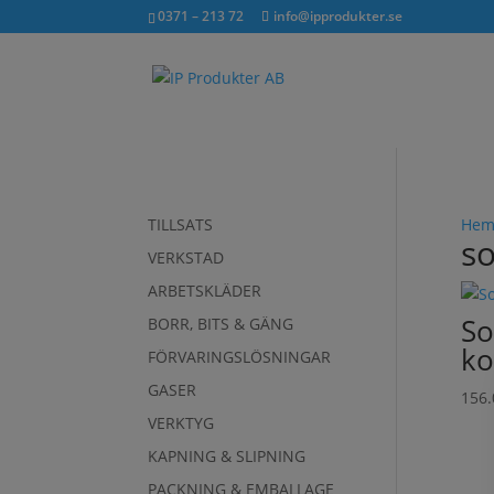
exkl. moms
inkl. moms
0371 – 213 72
info@ipprodukter.se
TILLSATS
He
so
VERKSTAD
ARBETSKLÄDER
So
BORR, BITS & GÄNG
ko
FÖRVARINGSLÖSNINGAR
GASER
156
VERKTYG
KAPNING & SLIPNING
PACKNING & EMBALLAGE