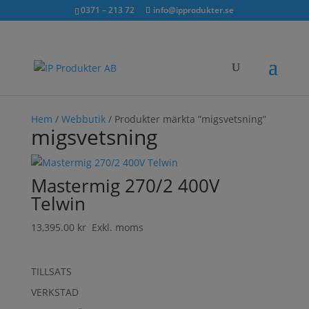
Sök...
exkl. moms
inkl. moms
0371 – 213 72
info@ipprodukter.se
×
Hem
/
Webbutik
/ Produkter märkta ”migsvetsning”
migsvetsning
Mastermig 270/2 400V
Telwin
13,395.00
kr
Exkl. moms
TILLSATS
VERKSTAD