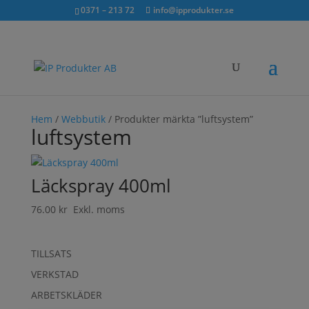
Sök...
exkl. moms
inkl. moms
0371 – 213 72
info@ipprodukter.se
×
Hem
/
Webbutik
/ Produkter märkta ”luftsystem”
luftsystem
Läckspray 400ml
76.00
kr
Exkl. moms
TILLSATS
VERKSTAD
ARBETSKLÄDER