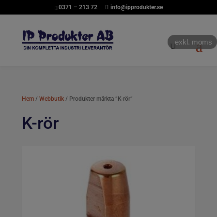
0371 – 213 72
info@ipprodukter.se
exkl. moms
Hem
/
Webbutik
/ Produkter märkta ”K-rör”
K-rör