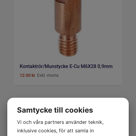
Kontaktrör/Munstycke E-Cu M6X28 0,9mm
12.00
kr
Exkl. moms
TILLSATS
Samtycke till cookies
VERKSTAD
Vi och våra partners använder teknik,
inklusive cookies, för att samla in
ARBETSKLÄDER