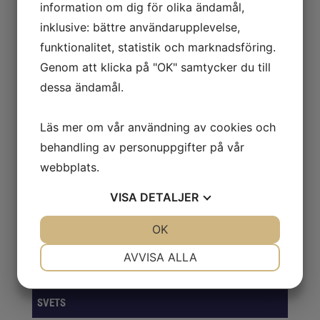
information om dig för olika ändamål,
inklusive: bättre användarupplevelse,
BORR, BITS & GÄNG
funktionalitet, statistik och marknadsföring.
FÖRVARINGSLÖSNINGAR
Genom att klicka på "OK" samtycker du till
dessa ändamål.
GASER
VERKTYG
Läs mer om vår användning av cookies och
behandling av personuppgifter på vår
KAPNING & SLIPNING
webbplats.
PACKNING & EMBALLAGE
VISA
DETALJER
ROTERANDE FILAR
JA
NEJ
OK
JA
NEJ
SKYDD
NÖDVÄNDIG
INSTÄLLNINGAR
AVVISA ALLA
Smörjning & Rostlösning
JA
NEJ
JA
NEJ
MARKNADSFÖRING
STATISTIK
SVETS